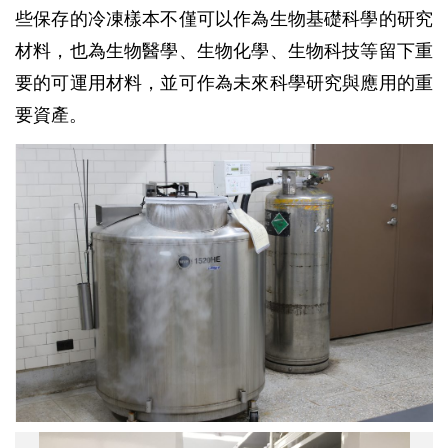
些保存的冷凍樣本不僅可以作為生物基礎科學的研究
材料，也為生物醫學、生物化學、生物科技等留下重
要的可運用材料，並可作為未來科學研究與應用的重
要資產。
位
於
生
物
多
樣
性
研
究
博
物
館
中，
用
以
保
所
存