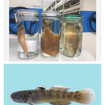
有
野
的
生
冷
動
凍
物
組
組
織
織
樣
的
本
液
都
態
可
氮
以
儲
追
存
溯
桶
至
組
使
織
用
來
生
源
命
的
條
相
碼
對
作
應
為
憑
分
證
子
標