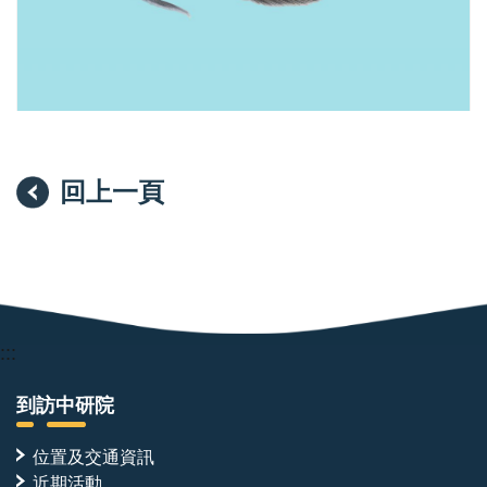
證
本
據
所
發
表
的
罕
見
新
回上一頁
種
河
口
魚
類
—
黃
斑
鯔
:::
鰕
虎
到訪中研院
位置及交通資訊
近期活動