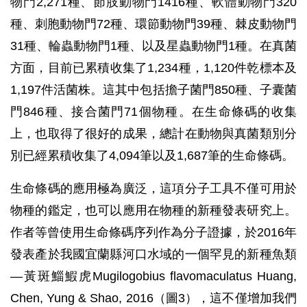
物門2,271種、節肢動物門1416種、軟體動物門320
種、刺胞動物門72種、環節動物門39種、棘皮動物門
31種、輪蟲動物門1種、以及星蟲動物門1種。在真菌
方面，目前已累積收集了1,234種，1,120件乾標本及
1,197件活菌株。這其中包括擔子菌門850種、子囊菌
門846種、接合菌門71個物種。在生命條碼的收集
上，也取得了很好的成果，總計在動物與真菌類別分
別已經累積收集了4,094筆以及1,687筆的生命條碼。
生命條碼的應用極為廣泛，這項分子工具不僅可用於
物種的鑑定，也可以應用在物種的新種發表研究上。
作者等曾使用生命條碼序列作為分子證據，於2016年
發表產於我國宜蘭縣河口水域的一個罕見的新種魚類
—黃斑鯔鰕虎Mugilogobius flavomaculatus Huang,
Chen, Yung & Shao, 2016（圖3），這不僅增加我們