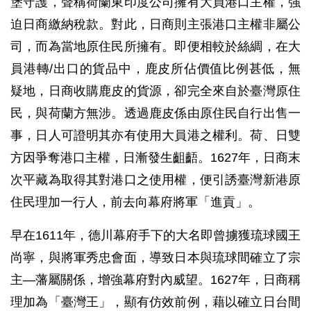
堡守護，聲稱荷蘭東印度公司擁有大員港口主權，強
迫日商繳納稅款。對此，日商則主張港口主權非屬公
司，而為當地原住民所擁有。即便相較於絲綢，在大
員港轉/出口的貨品中，鹿皮所佔價值比例甚低，無
疑地，日商收購鹿皮的貨源，卻完全來自於臺灣原住
民，與荷蘭方無涉。透過鹿皮係由原住民自行出售一
事，日人可證明其亦有使用大員港之權利。荷、日雙
方因爭奪港口主權，日漸發生齟齬。1627年，日商末
次平藏為取得其對港口之使用權，便引誘臺灣新港原
住民理加一行人，前去向幕府將軍「進貢」。
早在1611年，德川幕府手下的大名即曾擄獲琉球國王
尚寧，與將軍秀忠會面，導致日本與琉球間確立了宗
主—藩屬關係，增強幕府對內威望。1627年，日商稱
理加為「臺灣王」，顯有仿效前例，藉以確立日台間