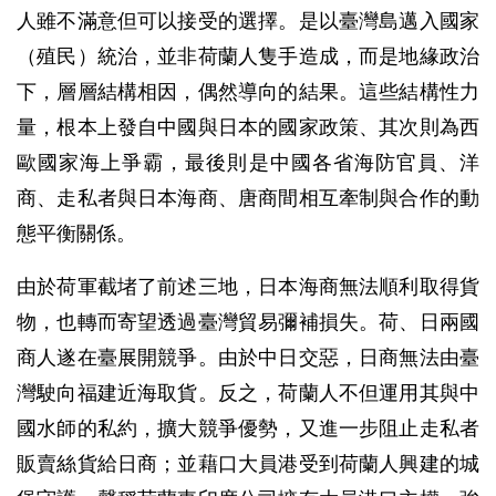
人雖不滿意但可以接受的選擇。是以臺灣島邁入國家
（殖民）統治，並非荷蘭人隻手造成，而是地緣政治
下，層層結構相因，偶然導向的結果。這些結構性力
量，根本上發自中國與日本的國家政策、其次則為西
歐國家海上爭霸，最後則是中國各省海防官員、洋
商、走私者與日本海商、唐商間相互牽制與合作的動
態平衡關係。
由於荷軍截堵了前述三地，日本海商無法順利取得貨
物，也轉而寄望透過臺灣貿易彌補損失。荷、日兩國
商人遂在臺展開競爭。由於中日交惡，日商無法由臺
灣駛向福建近海取貨。反之，荷蘭人不但運用其與中
國水師的私約，擴大競爭優勢，又進一步阻止走私者
販賣絲貨給日商；並藉口大員港受到荷蘭人興建的城