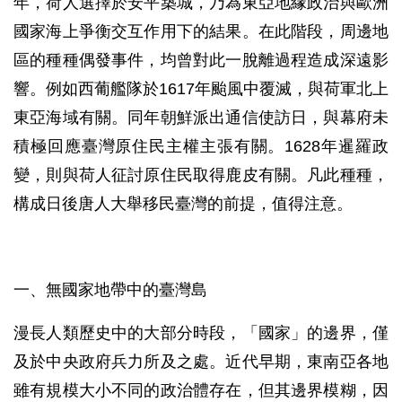
年，荷人選擇於安平築城，乃為東亞地緣政治與歐洲
國家海上爭衡交互作用下的結果。在此階段，周邊地
區的種種偶發事件，均曾對此一脫離過程造成深遠影
響。例如西葡艦隊於1617年颱風中覆滅，與荷軍北上
東亞海域有關。同年朝鮮派出通信使訪日，與幕府未
積極回應臺灣原住民主權主張有關。1628年暹羅政
變，則與荷人征討原住民取得鹿皮有關。凡此種種，
構成日後唐人大舉移民臺灣的前提，值得注意。
一、無國家地帶中的臺灣島
漫長人類歷史中的大部分時段，「國家」的邊界，僅
及於中央政府兵力所及之處。近代早期，東南亞各地
雖有規模大小不同的政治體存在，但其邊界模糊，因