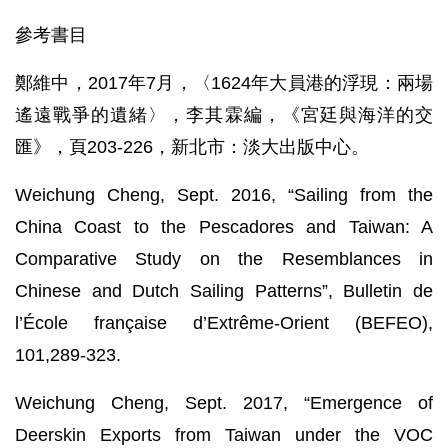
參考書目
鄭維中，2017年7月，〈1624年大員港的浮現：兩場
遙遠戰爭的遺緒〉，李其霖編，《宮廷與海洋的交
匯》，頁203-226，新北市：淡大出版中心。
Weichung Cheng, Sept. 2016, “Sailing from the
China Coast to the Pescadores and Taiwan: A
Comparative Study on the Resemblances in
Chinese and Dutch Sailing Patterns”, Bulletin de
l’École française d’Extrême-Orient (BEFEO),
101,289-323.
Weichung Cheng, Sept. 2017, “Emergence of
Deerskin Exports from Taiwan under the VOC