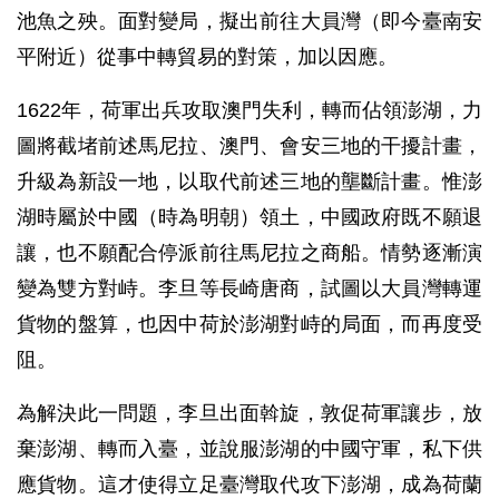
池魚之殃。面對變局，擬出前往大員灣（即今臺南安
平附近）從事中轉貿易的對策，加以因應。
1622年，荷軍出兵攻取澳門失利，轉而佔領澎湖，力
圖將截堵前述馬尼拉、澳門、會安三地的干擾計畫，
升級為新設一地，以取代前述三地的壟斷計畫。惟澎
湖時屬於中國（時為明朝）領土，中國政府既不願退
讓，也不願配合停派前往馬尼拉之商船。情勢逐漸演
變為雙方對峙。李旦等長崎唐商，試圖以大員灣轉運
貨物的盤算，也因中荷於澎湖對峙的局面，而再度受
阻。
為解決此一問題，李旦出面斡旋，敦促荷軍讓步，放
棄澎湖、轉而入臺，並說服澎湖的中國守軍，私下供
應貨物。這才使得立足臺灣取代攻下澎湖，成為荷蘭