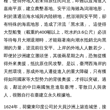
種，使得外地人若未得原住民同意，即難以渡海進入
嘉南平原，建立農墾基地。安平沿海雖為潟湖地形，
利於溝通沿海水域與內陸耕地，然澎湖與安平間，卻
有特殊的海底地形，造成了洋流「黑水溝」。這使得
大型船隻（載重約400噸以上，吃水約3.6公尺）必須
等待每月大潮退潮時，才能藉著南向潮水抵銷北向黑
潮的力量，逆流前往安平。上岸的外地人人數若少，
即便於沙洲建立灘頭堡，其後兩星期之內，恐無從獲
得外來奧援，抵抗原住民攻擊。是以，臺灣西海岸的
天然環境，形成外地人遷徙進入的重大障礙，只有獲
得如同國家等大型勢力的背後奧援，才得以突破。過
去，鄰近的中日兩國無意進取臺灣，零散日人與唐
人，很難自行在臺建立永久根據地。
1624年，荷蘭東印度公司於大員沙洲上築造城堡，接