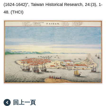
(1624-1642)”, Taiwan Historical Research, 24:(3), 1-
48. (THCI)
《大
員
港
市
鳥
瞰
圖》，
藏
於
荷
蘭
米
德
爾
堡
哲
烏
斯
博
回上一頁
物