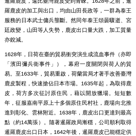
暹羅鹿皮，遠比臺灣鹿皮受到青睞。1628年之前，暹
羅鹿皮的加工與出口，均由山田長政等，一群為泰王
服務的日本武士傭兵壟斷。然同年泰王頌曇驟逝、宮
廷政變，山田等人失勢，鹿皮出口量大跌，加工質量
亦銳減。
1628年，日荷在臺的貿易衝突演生成流血事件（亦即
「濱田彌兵衛事件」），幕府一度關閉與荷人的貿
易。至1633年，貿易重啟，荷蘭當局才著手改善臺灣
鹿皮製程，快速搶佔日本市場。1635年起，為取得鹿
皮，荷方多次征討原住民，藉以開放獵場。短短數
年，征服嘉南平原上十多個原住民村社，鹿場向北推
進到彰化、雲林附近。1638年，鹿皮出口更達到最高
點（約14萬張）。隨著暹羅政局漸穩，公司順利取得
暹羅鹿皮出口日本，1642年後，暹羅鹿皮已能穩定供