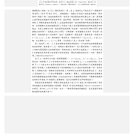
圖
3
圖
4