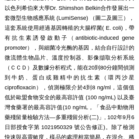
以色列希伯來大學Dr. Shimshon Belkin合作發展出一
套微型生物感應系統 (LumiSense) （圖二及圖三），
這套系統使用經過基因轉殖的大腸桿菌( E. coli)，帶
有抗生素誘發啟動子（antibiotic-induced gene
promoter），與細菌冷光酶的基因，結合自行設計的
微流體生物晶片、溫度控制器、影像擷取分析系統
（ＣＣＤ）及數據分析程式，能在20到80分鐘間偵測
到牛奶、蛋白或雞精中的抗生素（環丙沙星
ciprofloxacin），偵測極限介於4到8 ng/ml，這個值
低於歐盟食物安全的最高容許值 (100 ng/mL) 以及臺
灣食藥署的最高容許值(10 ng/mL，「食品中動物用
藥殘留量檢驗方法—多重殘留分析(二)」, 102年9月6
日部授食字第 1021950329 號公告修正)。除了檢測
快速與高靈敏度，樣品的處理相當簡易，在混合、稀