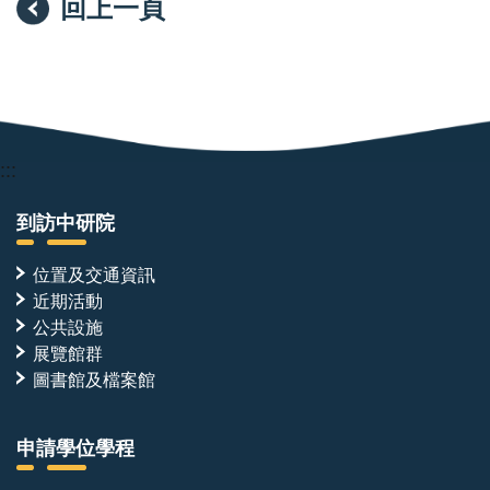
回上一頁
統
coli
的
生
尺
物
寸
感
大
應
約
器
是
接
20
觸，
cm
如
:::
x
果
30
樣
cm
品
到訪中研院
x
中
10
含
位置及交通資訊
cm,
有
屬
待
近期活動
於
測
公共設施
可
的
展覽館群
攜
抗
式
生
圖書館及檔案館
的
素，
系
E.
統。
coli
申請學位學程
發
就
表
會