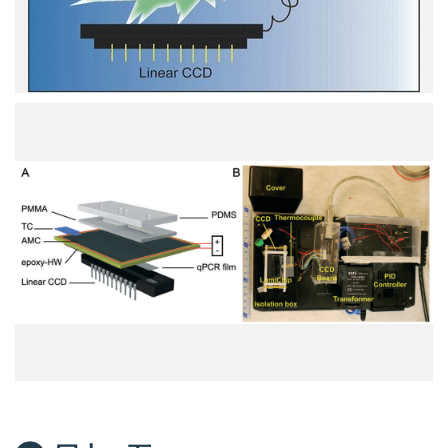
中
抗
生
素
之
示
A.
意
LumiSense
圖,
系
牛
統
奶
的
樣
微
品
流
不
體
需
晶
經
片
過
B.
前
LumiSense
處
系
理，
統
可
照
以
片。
直
整
接
個
與
系
E.