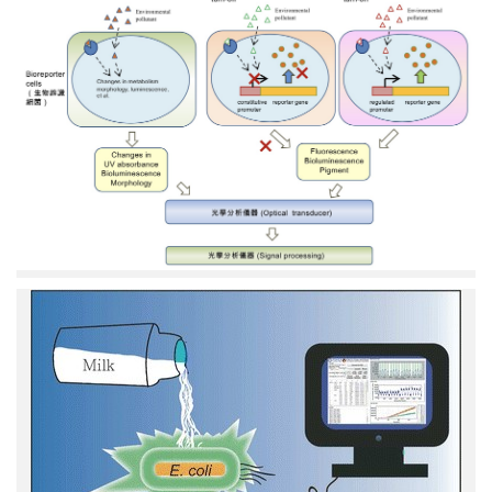
然
細
菌
與
基
因
轉
殖
細
菌
在
生
物
感
應
生
中
物
的
感
應
應
用
器
（LumiSense）
偵
測
牛
奶