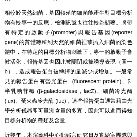
相較於天然細菌，基因轉殖的細菌能產生對目標分析
物有較專一的反應，檢測訊號也往往較為顯著。將帶
有特定的啟動子(promoter)與報告基因(reporter
gene)的質體轉殖到天然的細菌裡或插入細菌的染色
體中，在特定的目標分析物刺激下，專一的啟動子會
被活化，報告基因也因此被關閉或被誘導表現（圖一
b），造成報告蛋白被轉譯的量減少或增加。一般常
見的報告蛋白有螢光蛋白 (fluorescent protein)、β-
半乳糖苷酶 (β-galactosidase，lacZ)、細菌冷光酶
(lux)、螢火蟲冷光酶 (luc)，這些報告蛋白通常藉由光
學分析儀器即可量測含量的多寡，因此可以進而得知
目標分析物的種類及含量。
近幾年，本院應科中心鄭郅言研究員及實驗室團隊與