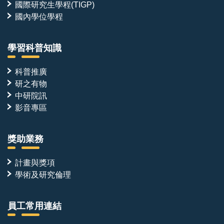
於
發
國際研究生學程(TIGP)
《Lab-
出
國內學位學程
0n-
冷
a-
光，
chip》
量
學習科普知識
DOI:
測
10.1039/c4lc01189a
該
冷
科普推廣
光
研之有物
就
可
中研院訊
以
影音專區
進
行
抗
生
獎助業務
素
的
計畫與獎項
檢
測。
學術及研究倫理
員工常用連結