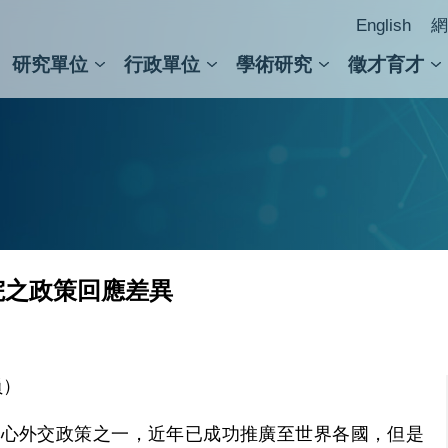
English
網
研究單位
行政單位
學術研究
徵才育才
人文社會科學組
會議紀錄檢索
人文社會科學研究中心
國家生技研究園區
跨學組研究中心
學術及儀器事務處
跨領
圖書
院之政策回應差異
員）
核心外交政策之一，近年已成功推廣至世界各國，但是