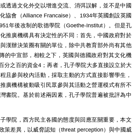
，或透過文化外交以增進交流、消弭誤解，並不是中國
Alliance Francaise）、1934年英國創設英國
1951年後改制的歌德學院（Goethe-Institut）。但是孔
文化推廣機構具有決定性的不同：首先，中國政府對於
：與漢辦決策圈有關的單位，除中共教育部外尚有其他
宣傳的中宣部，相較之下，英國與德國政府對其文化機
百分之百的資金4；再者，孔子學院大多直接設立於大
課程且參與校內活動，採取主動的方式直接影響學生，
化推廣機構被動吸引民眾參與其活動之營運模式有所不
台灣書院。基於前述兩因素，孔子學院普遍被批評為中
孔子學院，西方民主各國的態度與回應至關重要，本文
，以威脅認知（threat perception）與中國威