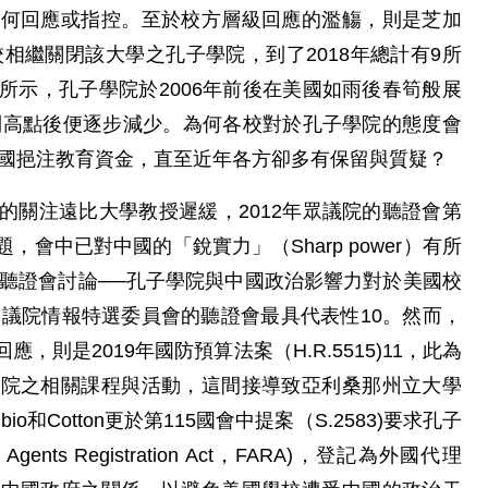
任何回應或指控。至於校方層級回應的濫觴，則是芝加
校相繼關閉該大學之孔子學院，到了2018年總計有9所
所示，孔子學院於2006年前後在美國如雨後春筍般展
達到高點後便逐步減少。為何各校對於孔子學院的態度會
中國挹注教育資金，直至近年各方卻多有保留與質疑？
的關注遠比大學教授遲緩，2012年眾議院的聽證會第
會中已對中國的「銳實力」（Sharp power）有所
辦聽證會討論──孔子學院與中國政治影響力對於美國校
參議院情報特選委員會的聽證會最具代表性10。然而，
則是2019年國防預算法案（H.R.5515)11，此為
學院之相關課程與活動，這間接導致亞利桑那州立大學
和Cotton更於第115國會中提案（S.2583)要求孔子
nts Registration Act，FARA)，登記為外國代理