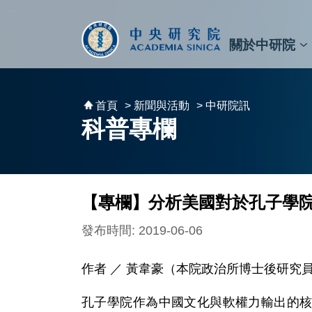
跳到主要內容區塊
:::
:::
關於中研院
秘書⾧及副秘書⾧
預決算與報告
原子與分子科學研究所
天文及天文物理研究所
資訊科技創新研究中心
植物暨微生物學研究所
細胞與個體生物學研究所
農業生物科技研究中心
首頁
> 新聞與活動
> 中研院訊
科普專欄
【專欄】分析美國對於孔子學
發布時間: 2019-06-06
作者 ／ 黃韋豪（本院政治所博士後研究
孔子學院作為中國文化與軟權力輸出的