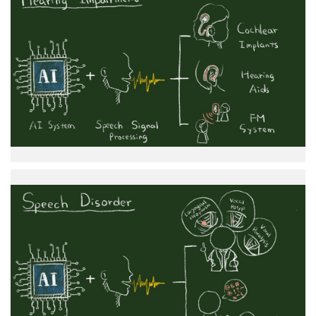
工
智
慧
之
聽
覺
輔
具
基
於
人
工
智
慧
之
構
音
異
常
偵