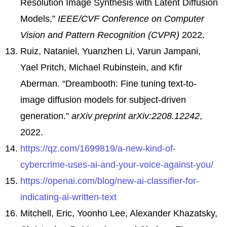
Resolution Image Synthesis with Latent Diffusion
Models,”
IEEE/CVF Conference on Computer
Vision and Pattern Recognition (CVPR)
2022.
Ruiz, Nataniel, Yuanzhen Li, Varun Jampani,
Yael Pritch, Michael Rubinstein, and Kfir
Aberman. “Dreambooth: Fine tuning text-to-
image diffusion models for subject-driven
generation.”
arXiv preprint arXiv:2208.12242
,
2022.
https://qz.com/1699819/a-new-kind-of-
cybercrime-uses-ai-and-your-voice-against-you/
https://openai.com/blog/new-ai-classifier-for-
indicating-ai-written-text
Mitchell, Eric, Yoonho Lee, Alexander Khazatsky,