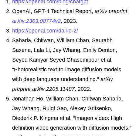
https://openai.com/blog/chatgpt
OpenAI, GPT-4 Technical Report,
arXiv preprint
arXiv:2303.08774v2
, 2023.
https://openai.com/dall-e-2/
Saharia, Chitwan, William Chan, Saurabh
Saxena, Lala Li, Jay Whang, Emily Denton,
Seyed Kamyar Seyed Ghasemipour et al.
“Photorealistic text-to-image diffusion models
with deep language understanding.”
arXiv
preprint arXiv:2205.11487
, 2022.
Jonathan Ho, William Chan, Chitwan Saharia,
Jay Whang, Ruiqi Gao, Alexey Gritsenko,
Diederik P. Kingma et al. “Imagen video: High
definition video generation with diffusion models.”