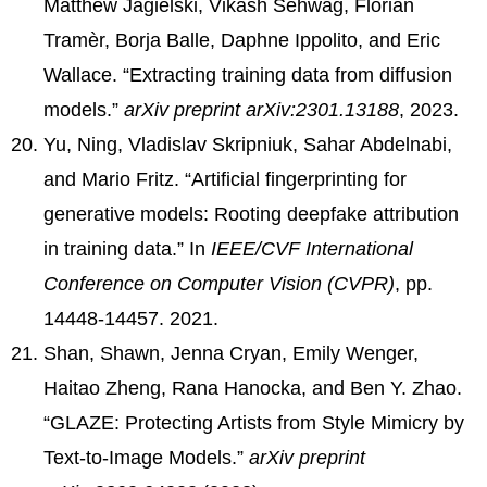
Matthew Jagielski, Vikash Sehwag, Florian
Tramèr, Borja Balle, Daphne Ippolito, and Eric
Wallace. “Extracting training data from diffusion
models.”
arXiv preprint arXiv:2301.13188
, 2023.
Yu, Ning, Vladislav Skripniuk, Sahar Abdelnabi,
and Mario Fritz. “Artificial fingerprinting for
generative models: Rooting deepfake attribution
in training data.” In
IEEE/CVF International
Conference on Computer Vision (CVPR)
, pp.
14448-14457. 2021.
Shan, Shawn, Jenna Cryan, Emily Wenger,
Haitao Zheng, Rana Hanocka, and Ben Y. Zhao.
“GLAZE: Protecting Artists from Style Mimicry by
Text-to-Image Models.”
arXiv preprint