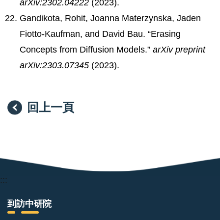
arXiv:2302.04222
(2023).
Gandikota, Rohit, Joanna Materzynska, Jaden
Fiotto-Kaufman, and David Bau. “Erasing
Concepts from Diffusion Models.”
arXiv preprint
arXiv:2303.07345
(2023).
回上一頁
:::
到訪中研院