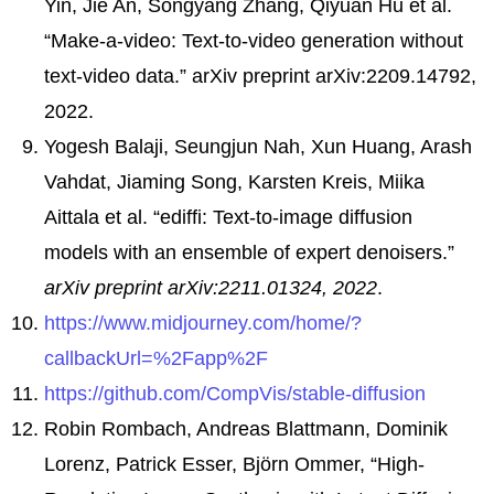
Yin, Jie An, Songyang Zhang, Qiyuan Hu et al.
“Make-a-video: Text-to-video generation without
text-video data.” arXiv preprint arXiv:2209.14792,
2022.
Yogesh Balaji, Seungjun Nah, Xun Huang, Arash
Vahdat, Jiaming Song, Karsten Kreis, Miika
Aittala et al. “ediffi: Text-to-image diffusion
models with an ensemble of expert denoisers.”
arXiv preprint arXiv:2211.01324, 2022
.
https://www.midjourney.com/home/?
callbackUrl=%2Fapp%2F
https://github.com/CompVis/stable-diffusion
Robin Rombach, Andreas Blattmann, Dominik
Lorenz, Patrick Esser, Björn Ommer, “High-