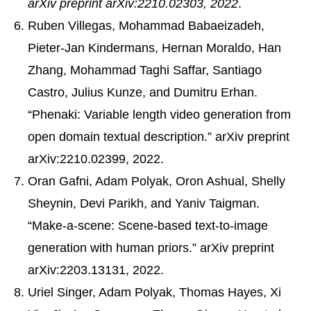
arXiv preprint arXiv:2210.02303, 2022
.
Ruben Villegas, Mohammad Babaeizadeh,
Pieter-Jan Kindermans, Hernan Moraldo, Han
Zhang, Mohammad Taghi Saffar, Santiago
Castro, Julius Kunze, and Dumitru Erhan.
“Phenaki: Variable length video generation from
open domain textual description.” arXiv preprint
arXiv:2210.02399, 2022.
Oran Gafni, Adam Polyak, Oron Ashual, Shelly
Sheynin, Devi Parikh, and Yaniv Taigman.
“Make-a-scene: Scene-based text-to-image
generation with human priors.” arXiv preprint
arXiv:2203.13131, 2022.
Uriel Singer, Adam Polyak, Thomas Hayes, Xi