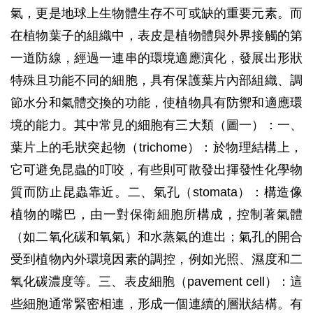
氣，更是地球上生物體生存不可或缺的重要元素。而
在植物葉子的組織中，表皮是植物體與外界接觸的第
一道防線，經過一連串的環境適應演化，發展出形狀
特殊且功能不同的細胞，具有保護葉片內部組織、調
節水分和氣體交換的功能，使植物具有防禦和適應環
境的能力。其中常見的細胞有三大類（圖一）：一、
葉片上的毛狀突起物（trichome）：於物理結構上，
它可避免昆蟲的叮咬，有些則可散發出揮發性化學物
質而防止昆蟲靠近。二、氣孔（stomata）：構造像
植物的嘴巴，由一對保衛細胞所構成，控制著氣體
（如二氧化碳和氧氣）和水蒸氣的進出；氣孔的開合
受到植物內外環境因素的調控，例如光照、濕度和二
氧化碳濃度等。三、表皮細胞（pavement cell）：這
些細胞通常緊密相連，形成一個連續的層狀結構。有