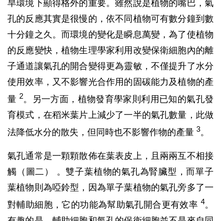
旱環境下顯得格外的重要。雖然說是植物的嘴巴，氣
孔的反應其實是很慢的，依不同植物可有數分鐘到數
十分鐘之久。而環境的變化是瞬息萬變，為了使植物
的反應變快，植物生理學家利用改變保衛細胞內的離
子通道讓氣孔的開合變得更為靈敏，不僅提升了水分
使用效率，又不影響光合作用的固碳能力及植物的產
2
量
。另一方面，植物發育學家則利用已知的氣孔發
育模式，在稻米葉片上減少了一半的氣孔數量，此做
3
法降低水分的散失，但同時也不影響作物的產量
。
氣孔通常是一顆顆散佈在葉表皮上，且兩兩互不相接
觸（圖二） 。雙子葉植物的氣孔為腎臟型，而單子
葉植物則為啞鈴型，因為單子葉植物的氣孔旁多了一
4
對輔助細胞，它的功能為幫助氣孔開合更有效率
。
有趣的是，輔助細胞和氣孔的保衛細胞並不是來自同