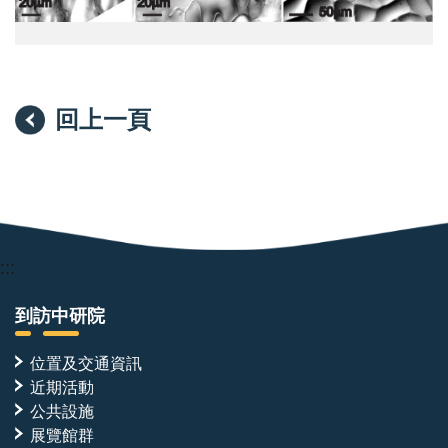
稻
圖
中
狀
的
之
啞
表
鈴
皮
形
細
回上一頁
氣
胞
孔
（pavement
（黃
cell），
色）；
協
（B）
同
擬
防
南
禦
芥
及
中
調
:::
的
控
腎
水
形
分
到訪中研院
氣
散
孔；
失。
位置及交通資訊
（C）
圖
Begonia
片：
近期活動
hernandioides
植
公共設施
中
微
展覽館群
的
所