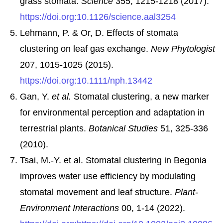
grass stomata.
Science
355, 1215-1218 (2017).
https://doi.org:10.1126/science.aal3254
Lehmann, P. & Or, D. Effects of stomata
clustering on leaf gas exchange.
New Phytologist
207, 1015-1025 (2015).
https://doi.org:10.1111/nph.13442
Gan, Y.
et al.
Stomatal clustering, a new marker
for environmental perception and adaptation in
terrestrial plants.
Botanical Studies
51, 325-336
(2010).
Tsai, M.-Y. et al. Stomatal clustering in Begonia
improves water use efficiency by modulating
stomatal movement and leaf structure.
Plant-
Environment Interactions
00, 1-14 (2022).