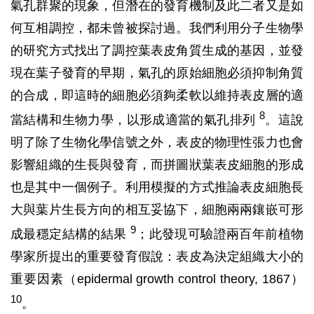
氣孔群聚的現象，但潛在的發育機制及此二者又是如
何互相調控，都未曾被探討過。我們利用分子生物學
的研究方式找出了調控葉表皮角質生成的基因，並發
現在葉子發育的早期，氣孔的原始細胞必須抑制角質
的合成，即這時的細胞必須夠柔軟以維持表皮層的適
8
當結構和生物力學，以形成適當的氣孔排列
。這說
明了除了生物化學信號之外，表皮的物理性張力也會
影響組織的生長與發育，而拼圖狀葉表皮細胞的形成
也是其中一個例子。利用模擬的方式推論表皮細胞長
大與葉片生長方向的相互妥協下，細胞兩兩鑲嵌可形
9
成最穩定結構的結果
；此發現可驗證兩百年前植物
學家所提出的重要發育假說：表皮為決定組織大小的
重要因素（epidermal growth control theory, 1867）
10
。