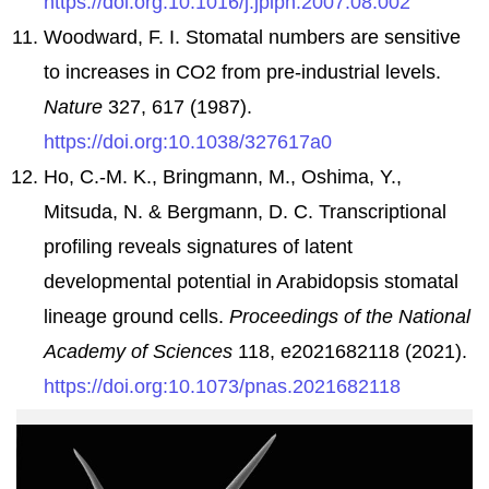
https://doi.org:10.1016/j.jplph.2007.08.002
Woodward, F. I. Stomatal numbers are sensitive
to increases in CO2 from pre-industrial levels.
Nature
327, 617 (1987).
https://doi.org:10.1038/327617a0
Ho, C.-M. K., Bringmann, M., Oshima, Y.,
Mitsuda, N. & Bergmann, D. C. Transcriptional
profiling reveals signatures of latent
developmental potential in Arabidopsis stomatal
lineage ground cells.
Proceedings of the National
Academy of Sciences
118, e2021682118 (2021).
https://doi.org:10.1073/pnas.2021682118
圖
一
葉
表