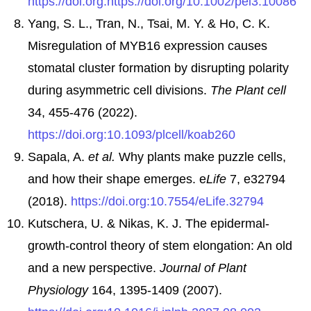
https://doi.org:https://doi.org/10.1002/pei3.10086
Yang, S. L., Tran, N., Tsai, M. Y. & Ho, C. K.
Misregulation of MYB16 expression causes
stomatal cluster formation by disrupting polarity
during asymmetric cell divisions.
The Plant cell
34, 455-476 (2022).
https://doi.org:10.1093/plcell/koab260
Sapala, A.
et al.
Why plants make puzzle cells,
and how their shape emerges. e
Life
7, e32794
(2018).
https://doi.org:10.7554/eLife.32794
Kutschera, U. & Nikas, K. J. The epidermal-
growth-control theory of stem elongation: An old
and a new perspective.
Journal of Plant
Physiology
164, 1395-1409 (2007).