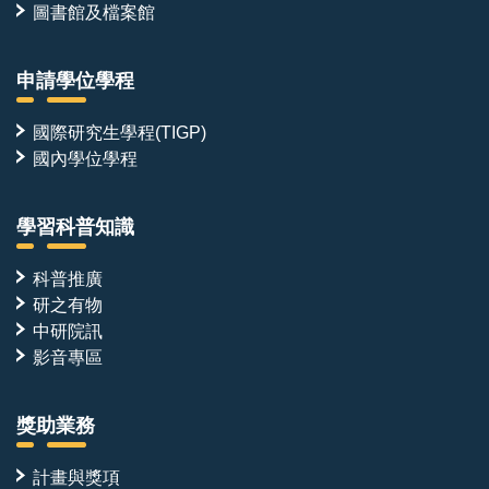
簇
簡
圖書館及檔案館
狀
萬
氣
能
孔。
研
申請學位學程
究
技
師。
國際研究生學程(TIGP)
國內學位學程
學習科普知識
科普推廣
研之有物
中研院訊
影音專區
獎助業務
計畫與獎項