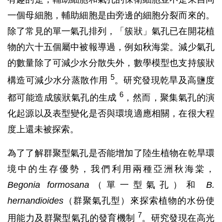
一個母細胞，輔助細胞是由旁邊的細胞分裂而來的。
除了常見的單一氣孔排列，「簇狀」氣孔已在開花植
物的六十五個屬中被報導過，例如秋海棠。減少氣孔
的數量除了可減少水分散失外，數學模型也支持簇狀
5
構造可減少水分蒸散作用
。研究發現乾旱及高鹽度
6
都可能造成簇狀氣孔的生成
，然而，聚集氣孔的演
化起源以及表型變化是否與環境適應相關，在很大程
度上還未被探索。
為了了解群聚型氣孔是否能增加了陸生植物在乾旱環
境中的生存優勢，我們利用兩種亞洲秋海棠，
Begonia formosana
（單一型氣孔）和
B.
hernandioides
（群聚氣孔型）來探索植物的水份使
7
用能力及群聚型氣孔的發育機制
。研究發現在高光