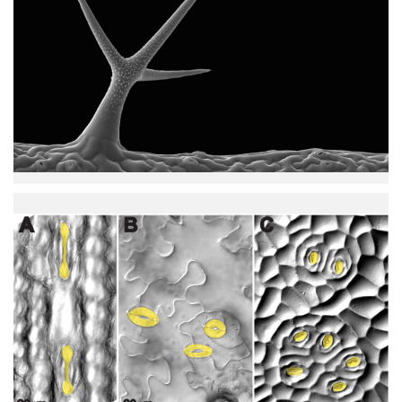
皮
組
織
有
如
同
樹
枝
狀
毛
狀
突
圖
起
二
物
氣
（trichome），
孔
嘴
表
巴
型
狀
因
之
物
氣
種
孔
而
（stomata）
異：
以
（A）
及
水
拼