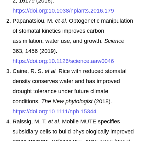
2, 16179 (2016).
https://doi.org:10.1038/nplants.2016.179
Papanatsiou, M.
et al.
Optogenetic manipulation
of stomatal kinetics improves carbon
assimilation, water use, and growth.
Science
363, 1456 (2019).
https://doi.org:10.1126/science.aaw0046
Caine, R. S.
et al.
Rice with reduced stomatal
density conserves water and has improved
drought tolerance under future climate
conditions.
The New phytologist
(2018).
https://doi.org:10.1111/nph.15344
Raissig, M. T.
et al.
Mobile MUTE specifies
subsidiary cells to build physiologically improved