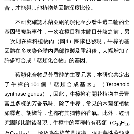
合，才能與其他植物基因體深度比較。
本研究確認木蘭亞綱的演化至少發生過二輪的全
基因體複製事件，一次在樟目和木蘭目分歧之前，另
一次則在樟科植物內（圖4）團隊也發現，牛樟的基
因體在多次染色體內局部複製及重組後，大幅增加了
許多可合成「萜類化合物」的基因。
萜類化合物是芳香醇的主要元素，本研究共定出
了牛樟的101個「萜類合成基因」（Terpenoid
synthase genes），因此，牛樟擁有開花植物中最豐
富且多樣的芳香氣味。除了牛樟，常見的木蘭類植物
如釋迦、胡椒等，也都有其獨特的香氣。此外，經研
究團隊比對後發現，牛樟中的兩種特有萜類（C
H
10
16
及C
H
），恰巧為牛樟芝具抗癌、保肝藥性萜類成