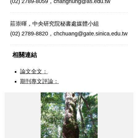
(02) 2789-8059，changhung@as.edu.tw
莊崇暉，中央研究院秘書處媒體小組
(02) 2789-8820，chchuang@gate.sinica.edu.tw
相關連結
論文全文：
期刊專文評論：
搶
救
國
寶
牛
樟！
牛
樟