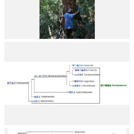
全
基
因
體
定
序
重
寫
搶
植
救
物
國
族
寶
譜
牛
圖
樟！
1
牛
樟
全
基
因
體
定
序
重
寫
搶
植