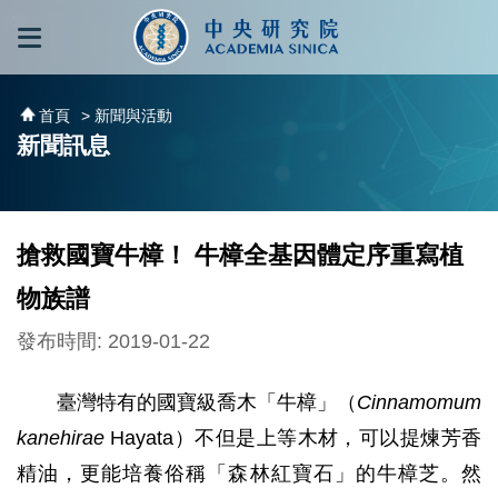
跳到主要內容區塊
:::
:::
首頁
> 新聞與活動
新聞訊息
搶救國寶牛樟！ 牛樟全基因體定序重寫植
物族譜
發布時間: 2019-01-22
臺灣特有的國寶級喬木「牛樟」（
Cinnamomum
kanehirae
Hayata）不但是上等木材，可以提煉芳香
精油，更能培養俗稱「森林紅寶石」的牛樟芝。然