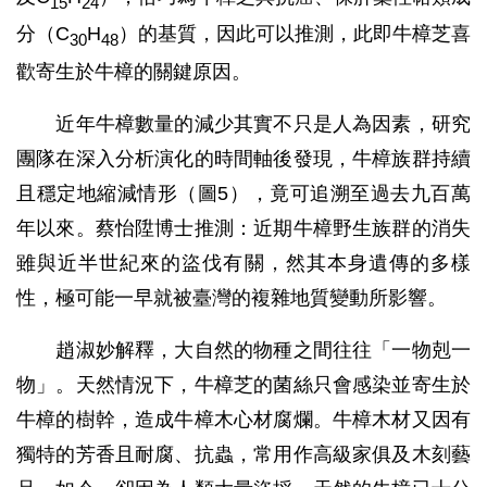
15
24
分（C
H
）的基質，因此可以推測，此即牛樟芝喜
30
48
歡寄生於牛樟的關鍵原因。
近年牛樟數量的減少其實不只是人為因素，研究
團隊在深入分析演化的時間軸後發現，牛樟族群持續
且穩定地縮減情形（圖5），竟可追溯至過去九百萬
年以來。蔡怡陞博士推測：近期牛樟野生族群的消失
雖與近半世紀來的盜伐有關，然其本身遺傳的多樣
性，極可能一早就被臺灣的複雜地質變動所影響。
趙淑妙解釋，大自然的物種之間往往「一物剋一
物」。天然情況下，牛樟芝的菌絲只會感染並寄生於
牛樟的樹幹，造成牛樟木心材腐爛。牛樟木材又因有
獨特的芳香且耐腐、抗蟲，常用作高級家俱及木刻藝