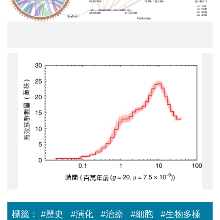
因
體
定
序
重
寫
搶
植
救
物
國
族
寶
譜
牛
圖
樟！
4
牛
樟
全
基
因
體
定
序
重
寫
植
物
標籤：
#歷史
#演化
#治療
#細胞
#生物多樣
族