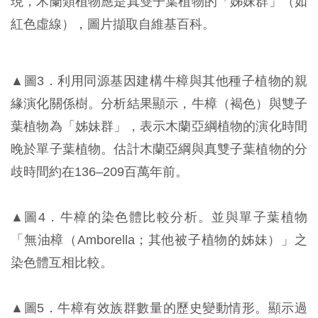
現，木蘭類植物應是真雙子葉植物的「姊妹群」（如
紅色虛線），圖片擷取自維基百科。
▲圖3．利用同源基因建構牛樟與其他種子植物的親
緣演化關係樹。分析結果顯示，牛樟（褐色）與雙子
葉植物為「姊妹群」，表示木蘭亞綱植物的演化時間
晚於單子葉植物。估計木蘭亞綱與真雙子葉植物的分
歧時間約在136–209百萬年前。
▲圖4．牛樟的染色體比較分析。並與單子葉植物
「無油樟（Amborella；其他被子植物的姊妹）」之
染色體互相比較。
▲圖5．牛樟有效族群數量的歷史變動情形。顯示過