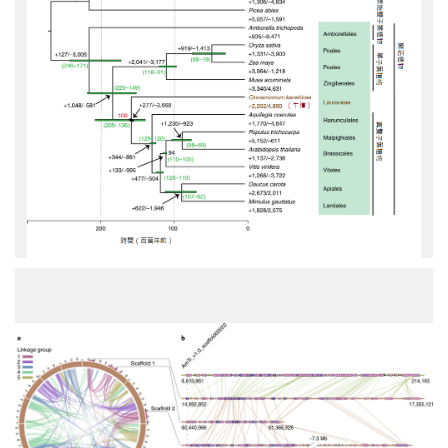
救
物
國
族
寶
譜
牛
圖
樟！
2
牛
樟
全
基
因
體
定
序
重
寫
搶
植
救
物
國
族
寶
譜
牛
圖
樟！
3
牛
樟
全
基