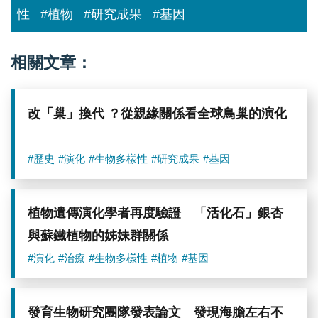
譜
性
#植物
#研究成果
#基因
圖
5
相關文章：
改「巢」換代 ？從親緣關係看全球鳥巢的演化
#歷史
#演化
#生物多樣性
#研究成果
#基因
植物遺傳演化學者再度驗證 「活化石」銀杏
與蘇鐵植物的姊妹群關係
#演化
#治療
#生物多樣性
#植物
#基因
發育生物研究團隊發表論文 發現海膽左右不