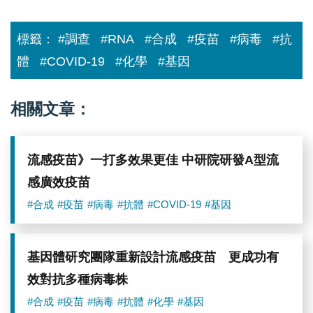
標籤：
#調查
#RNA
#合成
#疫苗
#病毒
#抗
體
#COVID-19
#化學
#基因
相關文章：
流感疫苗》一打多效果更佳 中研院研發A型流
感廣效疫苗
#合成
#疫苗
#病毒
#抗體
#COVID-19
#基因
基因體研究團隊重新設計流感疫苗 更成功有
效對抗多種病毒株
#合成
#疫苗
#病毒
#抗體
#化學
#基因