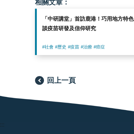
相關文章：
「中研講堂」首訪鹿港！巧用地方特色
談疫苗研發及信仰研究
#社會
#歷史
#疫苗
#治療
#癌症
回上一頁
:::