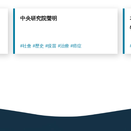
中央研究院聲明
#社會
#歷史
#疫苗
#治療
#癌症