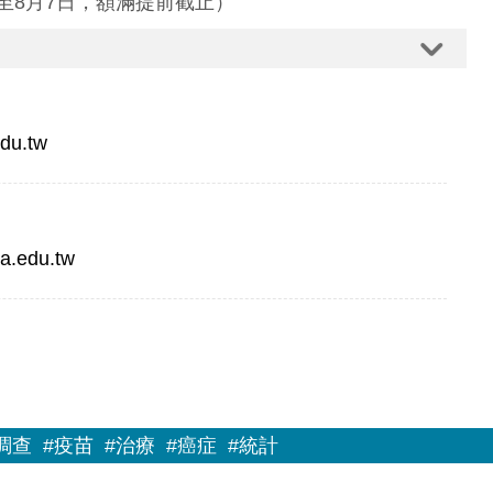
y（即日起至8月7日，額滿提前截止）
du.tw
a.edu.tw
調查
#疫苗
#治療
#癌症
#統計