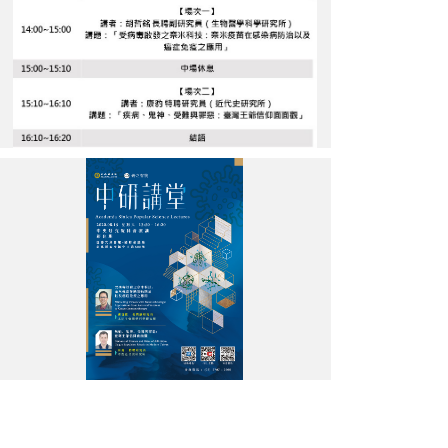
尬
「抗
疫
王
爺」
中
研
講
堂
「奈
科
米
普
疫
演
苗」
講
尬
開
「抗
放
疫
報
王
名
爺」
相
中
片
研
1
講
堂
科
普
演