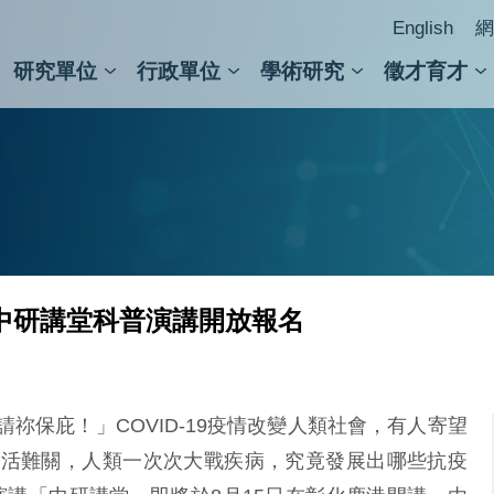
English
網
研究單位
行政單位
學術研究
徵才育才
人文社會科學組
會議紀錄檢索
人文社會科學研究中心
國家生技研究園區
跨學組研究中心
學術及儀器事務處
跨領
圖書
中研講堂科普演講開放報名
祢保庇！」COVID-19疫情改變人類社會，有人寄望
生活難關，人類一次次大戰疾病，究竟發展出哪些抗疫