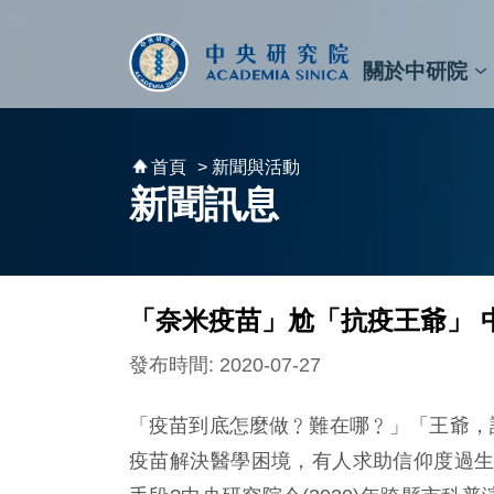
跳到主要內容區塊
:::
:::
關於中研院
秘書⾧及副秘書⾧
預決算與報告
原子與分子科學研究所
天文及天文物理研究所
資訊科技創新研究中心
植物暨微生物學研究所
細胞與個體生物學研究所
農業生物科技研究中心
首頁
> 新聞與活動
新聞訊息
「奈米疫苗」尬「抗疫王爺」 
發布時間: 2020-07-27
「疫苗到底怎麼做﹖難在哪﹖」「王爺，請
疫苗解決醫學困境，有人求助信仰度過