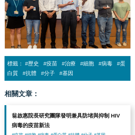
病
毒！
中
研
院
發
現
白
扁
豆
萃
標籤：
#歷史
#疫苗
#治療
#細胞
#病毒
#蛋
取
蛋
白質
#抗體
#分子
#基因
白
有
效
阻
相關文章：
斷
新
冠
病
翁啟惠院長研究團隊發明兼具防堵與抑制 HIV
毒
入
病毒的疫苗新法
侵
#疫苗
#細胞
#病毒
#蛋白質
#抗體
#分子
#基因