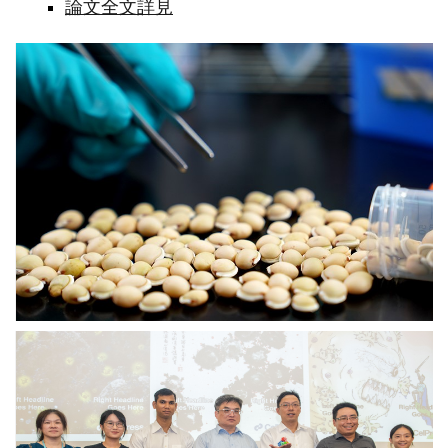
論文全文詳見
白
扁
豆
抗
疫
研
究》
抓
得
住