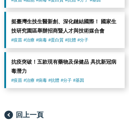
相
片
1
挺臺灣生技生醫新創、深化鏈結國際！ 國家生
技研究園區舉辦招商暨人才與技術媒合會
#疫苗
#治療
#病毒
#蛋白質
#抗體
#分子
抗疫突破！五款現有藥物及保健品 具抗新冠病
毒潛力
#疫苗
#治療
#病毒
#抗體
#分子
#基因
回上一頁