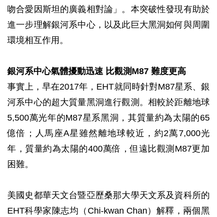
吻合愛因斯坦的廣義相對論」。本突破性發現有助於
進一步理解銀河系中心，以及此巨大黑洞如何與周圍
環境相互作用。
銀河系中心氣體擾動迅速 比觀測M87 難度更高
事實上，早在2017年，EHT就同時針對M87星系、銀
河系中心的超大質量黑洞進行觀測。相較於距離地球
5,500萬光年的M87星系黑洞，其質量約為太陽的65
億倍；人馬座A星雖然離地球較近，約2萬7,000光
年，質量約為太陽的400萬倍，但遠比觀測M87更加
困難。
美國史都華天文台暨亞歷桑那大學天文系及資科所的
EHT科學家陳志均（Chi-kwan Chan）解釋，兩個黑