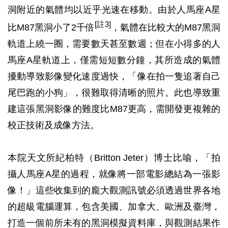
洞附近的氣體均以近乎光速在移動。由於人馬座A星
[註3]
比M87黑洞小了2千倍
，氣體在比較大的M87黑洞
軌道上繞一圈，需要數天甚至數週；但在小得多的人
馬座A星軌道上，僅需短短數分鐘，其所造成的氣體
擾動導致影像變化速度過快，「像在拍一隻追著自己
尾巴跑的小狗」，很難取得清晰的照片。此也導致重
建這張黑洞影像的難度比M87更高，需開發更複雜的
校正技術及成像方法。
本院天文所紀柏特（Britton Jeter）博士比喻，「拍
攝人馬座A星的過程，就像將一部電影總結為一張影
像！」這些收集到的龐大觀測訊號必須透過世界各地
的超級電腦運算，包含美國、加拿大、歐洲及臺灣，
打造一個前所未有的黑洞模擬資料庫，與觀測結果作