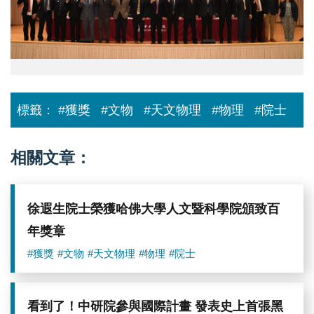
計
片，
畫
是
公
這
布
個
銀
黑
河
洞
系
存
中
在
標籤：
#獲獎
#文物
#天文物理
#物理
#院士
心
的
黑
第
洞
一
首
個
相關文章：
張
直
影
接
像
可
視
徐遐生院士榮獲哈佛大學人文暨科學院頒致百
證
據
年獎章
#獲獎
#文物
#天文物理
#物理
#院士
看到了！中研院參與國際計畫 發表史上首張黑