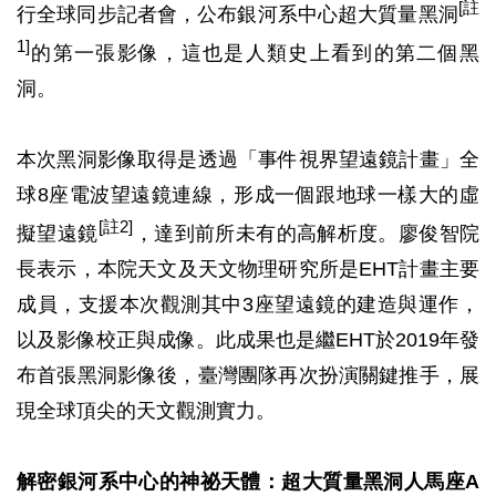
[註
行全球同步記者會，公布銀河系中心超大質量黑洞
1]
的第一張影像，這也是人類史上看到的第二個黑
洞。
本次黑洞影像取得是透過「事件視界望遠鏡計畫」全
球8座電波望遠鏡連線，形成一個跟地球一樣大的虛
[註2]
擬望遠鏡
，達到前所未有的高解析度。廖俊智院
長表示，本院天文及天文物理研究所是EHT計畫主要
成員，支援本次觀測其中3座望遠鏡的建造與運作，
以及影像校正與成像。此成果也是繼EHT於2019年發
布首張黑洞影像後，臺灣團隊再次扮演關鍵推手，展
現全球頂尖的天文觀測實力。
解密銀河系中心的神祕天體：超大質量黑洞人馬座A