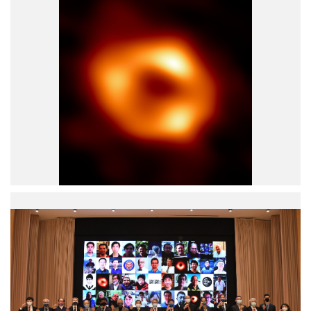
這
是
位
於
銀
河
系
中
心
超
大
質
量
黑
洞
中
人
研
馬
院
座
參
A
與
星
EHT
的
國
第
際
一
合
張
作
照