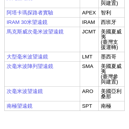
與建置)
阿塔卡瑪探路者實驗
APEX
智利
IRAM 30米望遠鏡
IRAM
西班牙
馬克斯威次毫米波望遠鏡
JCMT
美國夏威
夷
(臺灣支
援運轉)
大型毫米波望遠鏡
LMT
墨西哥
次毫米波陣列望遠鏡
SMA
美國夏威
夷
(臺灣參
與建置)
次毫米波望遠鏡
ARO
美國亞利
桑那
南極望遠鏡
SPT
南極