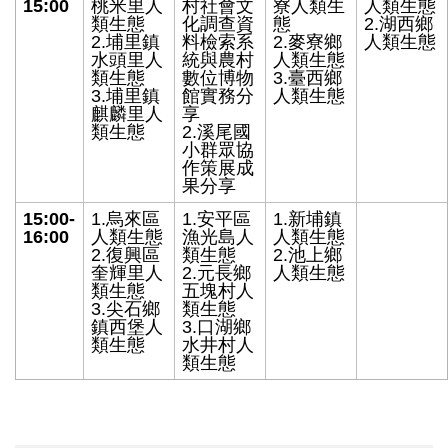
15:00
桃米里人
村社會文
寮人類生
人類生態
類生態
化調查資
態
2.湖西鄉
2.埔里鎮
料檢索系
2.麥寮鄉
人類生態
水頭里人
統與農村
人類生態
類生態
數位博物
3.臺西鄉
3.埔里鎮
館實務分
人類生態
麒麟里人
享
類生態
2.溪尾國
小群眾協
作策展成
果分享
15:00-
1.烏來區
1.安平區
1.新埔鎮
16:00
人類生態
漁光島人
人類生態
2.復興區
類生態
2.池上鄉
奎輝里人
2.元長鄉
人類生態
類生態
五塊村人
3.尖石鄉
類生態
鎮西堡人
3.口湖鄉
類生態
水井村人
類生態