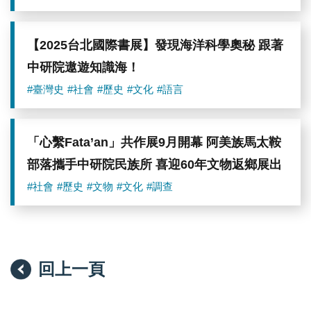
【2025台北國際書展】發現海洋科學奧秘 跟著
中研院遨遊知識海！
#臺灣史
#社會
#歷史
#文化
#語言
「心繫Fata’an」共作展9月開幕 阿美族馬太鞍
部落攜手中研院民族所 喜迎60年文物返鄉展出
#社會
#歷史
#文物
#文化
#調查
回上一頁