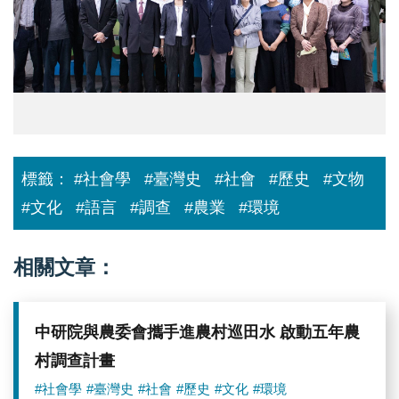
標籤：
#社會學
#臺灣史
#社會
#歷史
#文物
#文化
#語言
#調查
#農業
#環境
相關文章：
中研院與農委會攜手進農村巡田水 啟動五年農
村調查計畫
#社會學
#臺灣史
#社會
#歷史
#文化
#環境