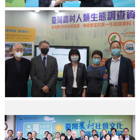
豐
人
院
類
網
生
內
態
文
志
3.JPG
跑
馬
燈.JPG