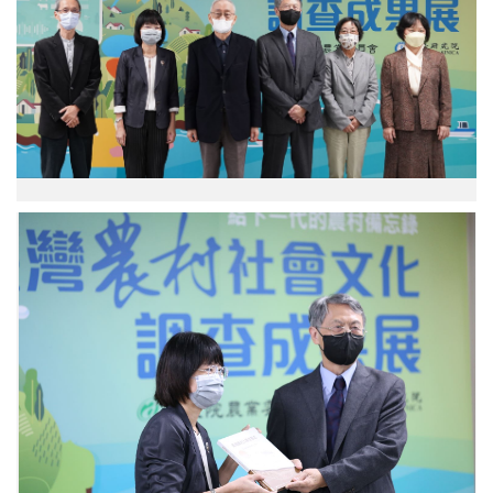
計
畫
總
主
持
人
王
明
珂
院
士
致
贈
海