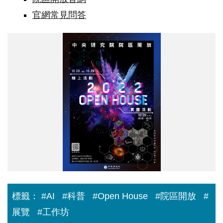
官網常見問答
open
house_2022-
0817.jpg
標籤：
#AI
#科普
#Open House
#院區開放
#
展覽
#工作坊