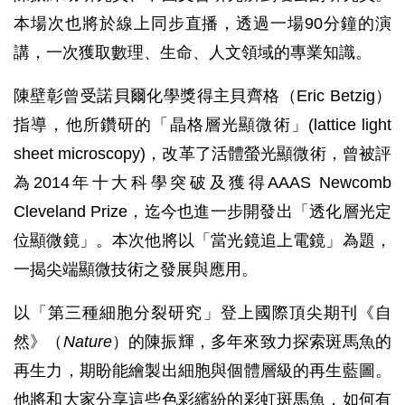
本場次也將於線上同步直播，透過一場90分鐘的演
講，一次獲取數理、生命、人文領域的專業知識。
陳壁彰曾受諾貝爾化學獎得主貝齊格（Eric Betzig）
指導，他所鑽研的「晶格層光顯微術」(lattice light
sheet microscopy)，改革了活體螢光顯微術，曾被評
為2014年十大科學突破及獲得AAAS Newcomb
Cleveland Prize，迄今也進一步開發出「透化層光定
位顯微鏡」。本次他將以「當光鏡追上電鏡」為題，
一揭尖端顯微技術之發展與應用。
以「第三種細胞分裂研究」登上國際頂尖期刊《自
然》（
Nature
）的陳振輝，多年來致力探索斑馬魚的
再生力，期盼能繪製出細胞與個體層級的再生藍圖。
他將和大家分享這些色彩繽紛的彩虹斑馬魚，如何有