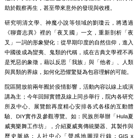
助於觀察再生，甚至帶來意外的發現與收穫。
研究明清文學、神魔小說等領域的劉瓊云，將透過
《聊齋志異》裡的「夜叉國」一文，重新剖析「夜
叉」一詞的形象變化：從早期印度的自然信仰，進入
中國後成為蠻夷、鬼類的代稱，或在古典文學裡不再
是兇惡的象徵，藉以反思「我族」與「他者」、人類
與異類的界線，如何化恐懼驚疑為包容理解的可能。
院區開放前兩年囿於疫情影響，活動內容以線上或演
講為主；今年回歸實體及線上同步舉行，院內各研究
所及中心、展覽館再度精心安排各式各樣的互動體
驗、DIY實作及參觀導覽。如：民族所舉辦「Hula夏
威夷樂舞工作坊」，介紹夏威夷傳統樂器、其製作與
歷史脈絡；人社中心「聲感地圖現行錄：GIS x