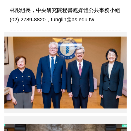
林彤組長，中央研究院秘書處媒體公共事務小組
(02) 2789-8820，tunglin@as.edu.tw
中
研
院
陳
建
仁
院
長
（右
2）
與
蔡
宜
芳
副
院
中
長
研
（左
院
起）、