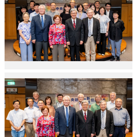
陳
彭
建
信
仁
坤
院
副
長
院
（前
長、
排
周
右
美
2）、
吟
王
副
瑜
院
前
長
副
合
中
院
影。
研
長
（圖
院
（左
片
陳
起）、
來
建
彭
源：
仁
信
中
院
坤
央
長、
副
研
蔡
院
究
宜
長、
院）
芳
蔡
副
宜