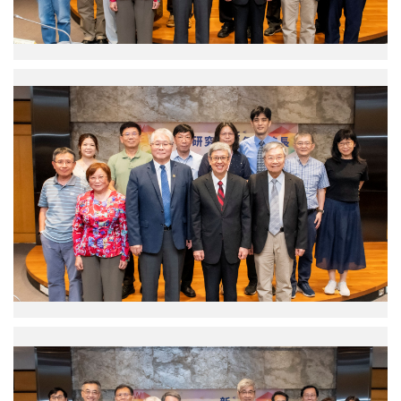
院
芳
長、
副
彭
院
信
長、
中
坤
唐
研
副
堂
院
院
前
陳
長、
副
建
唐
院
仁
堂
長
院
前
與
長、
副
行
蔡
院
政
宜
長
主
芳
與
管
副
數
合
院
理
影。
長、
科
（圖
彭
學
片
信
組
來
中
坤
主
源：
研
副
管
中
院
院
合
央
陳
長、
影。
研
建
唐
（圖
究