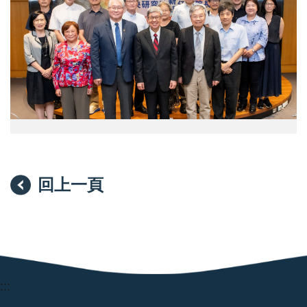
仁
堂
片
院）
院
前
來
長、
副
源：
蔡
院
中
宜
長
央
芳
與
研
副
生
究
院
命
院）
長、
科
彭
學
信
組
坤
主
副
管
院
合
回上一頁
長、
影。
唐
（圖
堂
片
前
來
副
源：
院
中
長
央
與
研
人
究
:::
文
院）
及