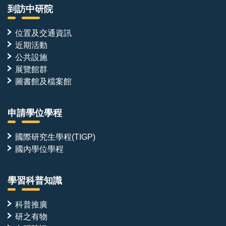
社
到訪中研院
會
科
位置及交通資訊
學
組
近期活動
主
公共設施
管
展覽館群
合
影。
圖書館及檔案館
（圖
片
來
申請學位學程
源：
中
央
國際研究生學程(TIGP)
研
國內學位學程
究
院）
學習科普知識
科普推廣
研之有物