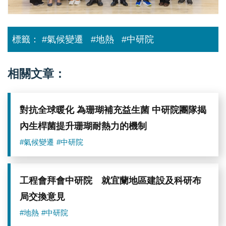
合
央
影。
研
（圖
究
片
院）
標籤：
#氣候變遷
#地熱
#中研院
來
源：
中
央
相關文章：
研
究
院）
對抗全球暖化 為珊瑚補充益生菌 中研院團隊揭
內生桿菌提升珊瑚耐熱力的機制
#氣候變遷
#中研院
工程會拜會中研院 就宜蘭地區建設及科研布
局交換意見
#地熱
#中研院