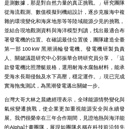
是測數據，那是對自然力量的真正挑戰。」研究團隊
從海流觀測、數值模擬到機組設計，逐步克服海中複
雜的環境變化和海床地形等等陸域能源少見的挑戰，
並結合現地觀測資料與海洋模型判讀，找出最適合布
署發電機的位置。在確認最佳位置後，團隊建造全臺
第一部 100 kW 黑潮渦輪發電機。發電機研製負責
人、關鍵議題研究中心郭振華合聘研究員分享，「這
款發電機比照潛艇規格，選用耐海水腐蝕材料，能承
受海水長期侵蝕及水下高壓，穩定運作。」現已完成
實海拖曳測試，為黑潮發電邁出關鍵一步。
台灣大哥大林之晨總經理表示，全球能源情勢變化與
氣候變遷挑戰，使企業更加重視能源安全與永續發
展。我們很榮幸在三年合作期間，見證地熱與海洋能
的Alpha計畫團隊，展現如團隊名稱在科技前沿領先