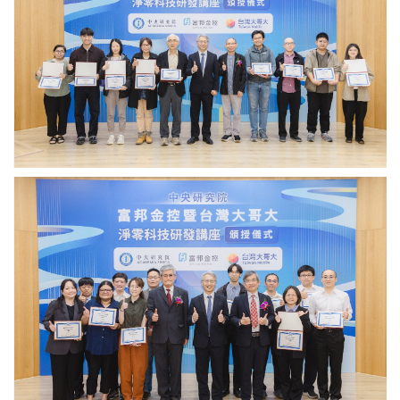
與
菁
「地
宜
熱
永
alpha
續
計
長
畫」
暨
團
人
隊
資
合
長
影。
以
（圖
及
廖
片
3
俊
來
位
智
源：
計
院
中
畫
長
央
主
與
研
持
「海
究
人
洋
院）
合
能
影。
alpha
（圖
計
片
畫」
來
團
源：
隊
中