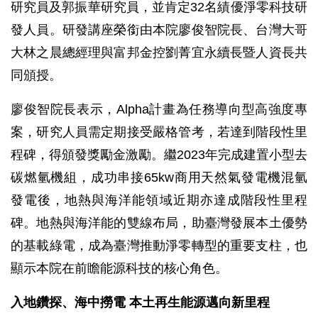
研究員及郭振華研究員，並肯定32名績優淨零科技研
發人員。研發講座榮銜由本院廖俊智院長、台灣大哥
大林之晨總經理與富邦金控劉菁宜永續長暨人資長共
同頒授。
廖俊智院長表示，Alpha計畫為任務導向型高強度專
案，研究人員需定期接受嚴格管考，若達到階段性里
程碑，得頒發獎勵金激勵。繼2023年完成建置小型去
碳燃氫機組，成功串接65kw商用天然氣發電機混氫
發電後，地熱與海洋能領域近期亦達成階段性里程
碑。地熱與海洋能的雙線布局，助臺灣發展本土優勢
的基載綠電，成為臺灣推動淨零轉型的重要支柱，也
顯示本院在前瞻能源科技的核心角色。
入地鑽探、海中撈電 本土再生能源邁向新里程