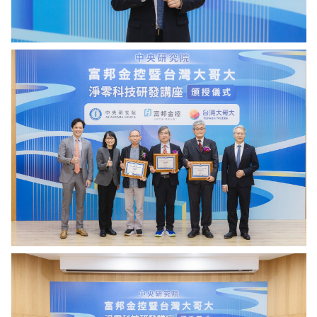
央
央
研
研
究
究
院）
院）
廖
俊
智
院
長、
台
灣
大
哥
大
林
之
晨
總
經
理、
廖
富
俊
邦
智
金
院
控
長
劉