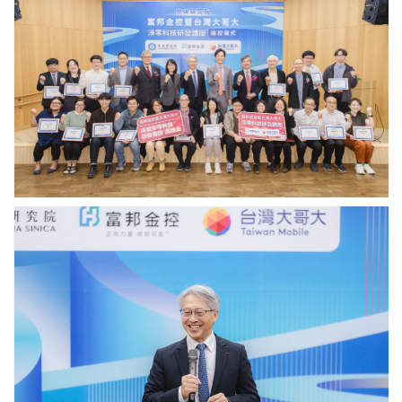
富
邦
金
控
暨
台
灣
大
哥
大
淨
零
科
廖
技
俊
研
智
發
院
講
長
座」
致
合
詞。
影。
（圖
（圖
片
片
來
來
源：
源：
中
中