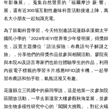
年影像展」、蒐集自然聲景的「福爾摩沙 蕨·響」
展，還有近300場互動性趣味科普活動接連上陣，萬
名大小朋友一起知識充電。
為了鼓勵科普學習，今天特別邀請花蓮縣卓溪鄉太平
國民小學的「2024年IEYI世界青少年發明展」得獎師
生，設置主題攤位「語法探險：布農語句子解謎之
旅」，分享他們的得獎作品並參與相關活動。廖院長
與本院AI及語言專家們也前往體驗學生的作品，利用
內嵌電子標籤的學習卡片感應RFID讀卡機，一起學
習布農語和拍手歌，氣氛活潑又有趣。
花蓮縣立三民國中的蘇同學說，這是他第一次參加院
區開放活動，一早去新溫室大樓參觀秋海棠展，並參
加生物多樣性研究中心的「闖關大挑戰」，對紅火蟻