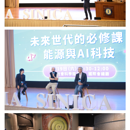
主
全
講
球
「多
暖
模
化
態
的
生
劣
2024
成
勢」。
中
式
圖
研
AI
／
院
如
中
院
何
研
區
改
院
開
變
提
放
我
供
「未
們
來
未
世
來
代
的
的
日
必
常
修
生
課：
活」。
花
能
圖
蓮
源
／
慈
與
中