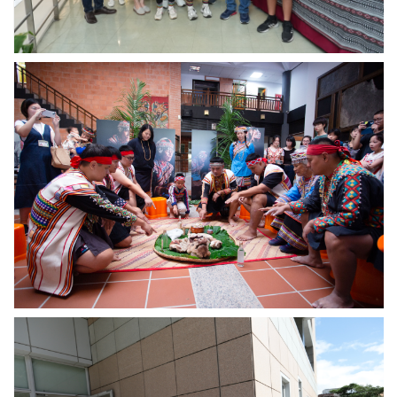
太
圖
平
／
國
中
民
研
民
小
院
族
學
提
所
的
供
舉
「2024
辦
年
LUSAN
IEYI
布
世
農
界
族
青
巫
少
師
年
祈
發
福
明
儀
展」
式。
得
圖
獎
天
／
師
文
中
生
所
研
合
「以
院
影。
管
提
圖