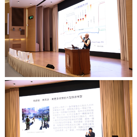
中
研
心
院
陳
提
于
供
高
主
任
主
講
「人
類
的
新
使
資
命
訊
—
所
用
黃
潔
瀚
淨
萱
能
副
源
研
來
究
扭
員
轉