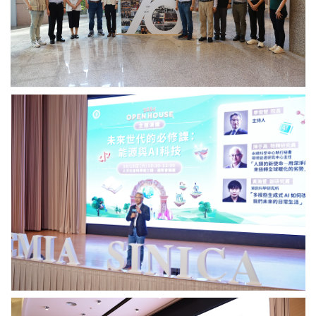
幕
儀
式
與
會
者
合
廖
影。
俊
圖
智
／
院
中
長
研
主
院
持
提
院
供
區
開
放
主
題
演
講。
圖
環
／
變
中