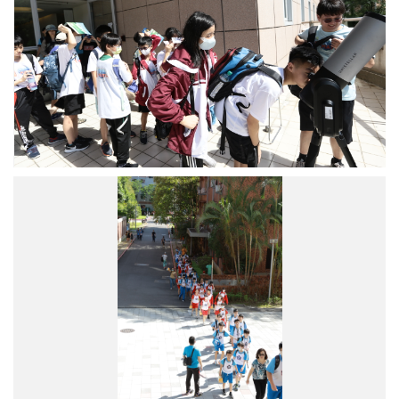
窺
供
／
天」
中
－
研
太
院
陽
提
觀
供
測。
圖
／
中
研
天
院
文
提
所
供
「以
管
窺
天」
－
太
陽
觀
測。
圖
／