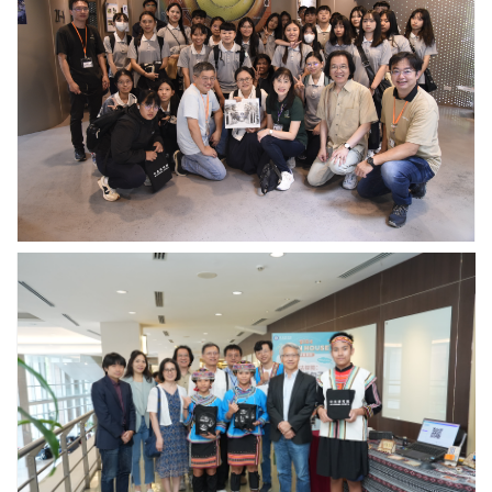
濟
AI
研
大
科
院
學
技」
提
原
主
供
住
題
民
演
族
講。
學
圖
生
／
資
中
源
研
中
院
心
提
廖
師
供
俊
生
智
參
院
觀
長
「福
與
爾
花
摩
蓮
沙
縣
蕨
卓
·
溪
響」
鄉
展。