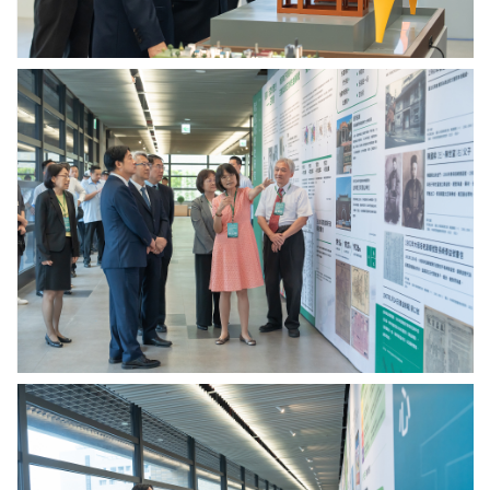
統
（圖
幕。
說
片
（圖
明
來
片
賴
關
源：
來
清
鍵
中
源：
德
議
央
中
總
題
研
央
統
研
究
研
參
究
院）
究
訪
中
院）
中
心
研
的
院
研
人
發
文
成
社
果。
會
（圖
研
片
究
來
賴
基
源：
清
地
中
德
研
央
總
究
研
統
成
究