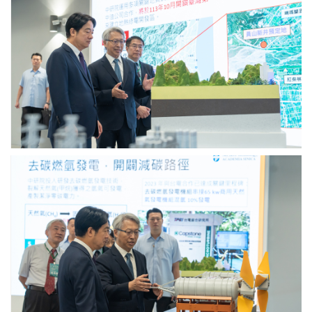
俊
陳
智
建
院
仁
長
院
向
士、
賴
中
清
硏
德
院
總
周
統
美
說
吟
明
副
中
關
院
研
鍵
長、
院
議
臺
廖
題
南
俊
研
市
智
究
黃
院
中
偉
長
心
哲
向
的
市
賴
研
長
清
發
共
德
成
同
總
果。
揭