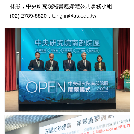
林彤，中央研究院秘書處媒體公共事務小組
(02) 2789-8820，tunglin@as.edu.tw
賴
清
德
總
統
（中）、
中
硏
院
廖
俊
智
院
長
（右
二）、
中
前
研
副
院
總
廖
統