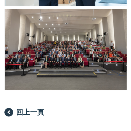
予
院）
賴
中
清
研
德
院
總
南
統。
部
（圖
院
片
區
來
開
源：
幕
中
活
央
動
研
與
究
會
院）
者
合
影。
（圖
片
來
回上一頁
源：
中
央
研