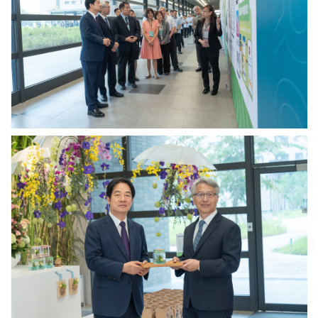
參
果。
院）
訪
（圖
中
片
研
來
院
源：
環
中
境
央
變
研
遷
究
研
院）
究
中
中
研
心
院
研
廖
究
俊
成
智
果。
院
（圖
長
片
致
來
贈
源：
蘭
中
花
央
瓶
研
苗
究