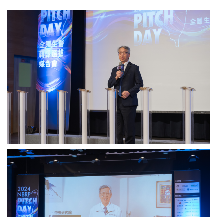
中
研
院
廖
俊
智
院
長
於
2024
年
第
2
屆
「NBRP
Pitch
中
Day
研
全
院
國
基
生
因
醫
體
轉
研
譯
究
選