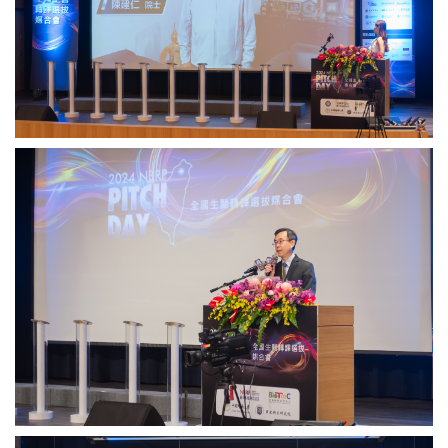
中
拔
心
媒
特
合
聘
會」
研
致
究
詞。
員
圖
陳
／
中
建
中
研
仁
研
院
院
院
生
士
提
醫
於
供
轉
2024
譯
年
研
第
究
2
中
屆
心
「NBRP
吳
Pitch
漢
Day
忠
全
主
國
任
生
國
於
醫