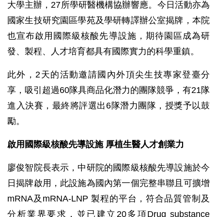
大學主辦，27所學研醫機構協辦響應。今日活動亦為
國家生技研究園區學苑及學研轉譯辦公室揭牌，本院
也宣布啟用國際級核酸先導設施，期待園區成為研
發、製程、人才培育都具有國際實力的科學重鎮。
此外，2天的活動邀請國內外頂尖生技專家登臺分
享，吸引超過60隊具商品化潛力的團隊競爭，有21隊
進入決賽，最終將評選出6隊潛力團隊，授獎予以鼓
勵。
啟用國際級核酸先導設施 厚植生醫人才創業力
廖俊智院長表示，中研院的國際級核酸先導設施於今
日揭牌啟用，此設施為國內第一個完整串聯且可擴增
mRNA及mRNA-LNP 製程的平台，符合品質管制及
分析業界要求，並已建立20多項Drug substance