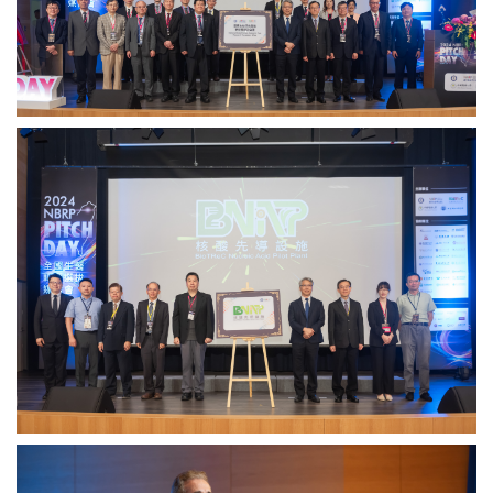
轉
院
譯
提
辦
供
公
室
於
中
今
央
日
研
揭
究
牌。
院
圖
國
／
際
中
級
研
核
院
酸
提
先
供
導
設
施
於
今
美
日
國
啟
國
用。