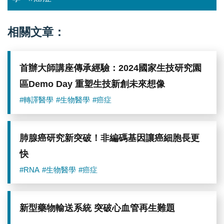
國
生
醫
轉
相關文章：
譯
選
拔
海
首辦大師講座傳承經驗：2024國家生技研究園
報
展
區Demo Day 重塑生技新創未來想像
示。
圖
#轉譯醫學
#生物醫學
#癌症
／
中
研
院
肺腺癌研究新突破！非編碼基因讓癌細胞長更
提
快
供
#RNA
#生物醫學
#癌症
新型藥物輸送系統 突破心血管再生難題