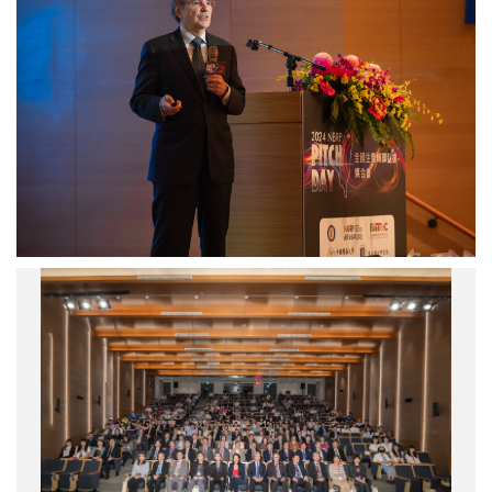
家
圖
科
／
學
中
院
研
與
院
國
提
家
供
醫
學
院
院
士
暨
2024
德
年
州
第
大
2
學
屆
MD
「NBRP
Anderson
Pitch
癌
Day
症
全
中
國
心
生
前