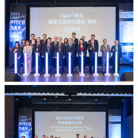
家
2024
轉
生
年
譯
技
第
選
研
2
拔
究
屆
媒
園
「NBRP
合
區
Pitch
會」
學
Day
致
苑
全
詞。
於
國
圖
今
生
／
日
醫
中
揭
轉
研
牌。
譯
院
圖
選
提
國
／
拔
供
家
中
媒
生
研
合
技
院
會」
研
提
致
究
供
詞。
園
圖
區
／
學
中
研
研