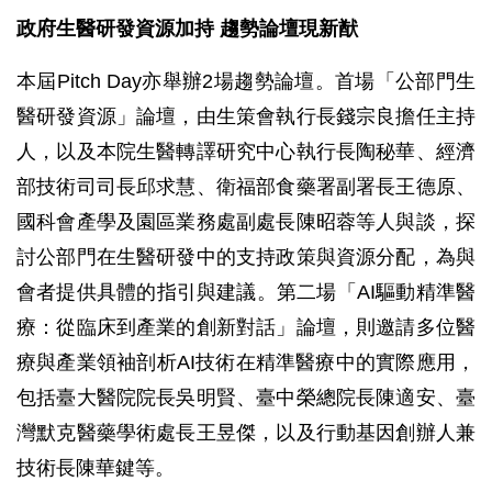
政府生醫研發資源加持 趨勢論壇現新猷
本屆Pitch Day亦舉辦2場趨勢論壇。首場「公部門生
醫研發資源」論壇，由生策會執行長錢宗良擔任主持
人，以及本院生醫轉譯研究中心執行長陶秘華、經濟
部技術司司長邱求慧、衛福部食藥署副署長王德原、
國科會產學及園區業務處副處長陳昭蓉等人與談，探
討公部門在生醫研發中的支持政策與資源分配，為與
會者提供具體的指引與建議。第二場「AI驅動精準醫
療：從臨床到產業的創新對話」論壇，則邀請多位醫
療與產業領袖剖析AI技術在精準醫療中的實際應用，
包括臺大醫院院長吳明賢、臺中榮總院長陳適安、臺
灣默克醫藥學術處長王昱傑，以及行動基因創辦人兼
技術長陳華鍵等。