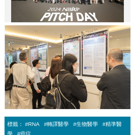
醫
校
轉
長
譯
Dr.
選
Ronald
拔
A.
2024
媒
DePinho
年
合
於
第
會」。
活
2
圖
動
屆
／
中
「NBRP
中
演
Pitch
研
講。
Day
院
圖
全
提
／
國
供
中
生
研
醫
院
轉
提
譯
供
選
拔
媒
合
標籤：
#RNA
#轉譯醫學
#生物醫學
#精準醫
會」
全
學
#癌症