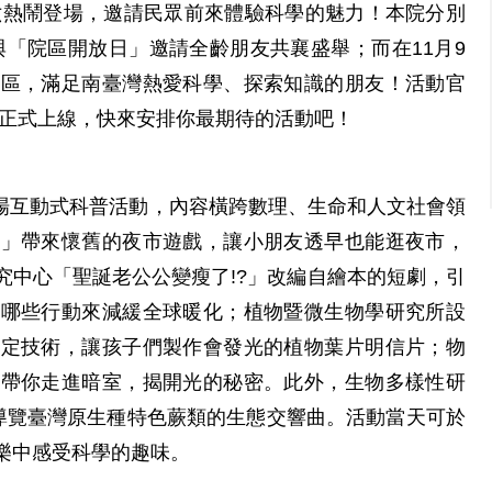
週六熱鬧登場，邀請民眾前來體驗科學的魅力！本院分別
」與「院區開放日」邀請全齡朋友共襄盛舉；而在11月9
院區，滿足南臺灣熱愛科學、探索知識的朋友！活動官
正式上線，快來安排你最期待的活動吧！
00場互動式科普活動，內容橫跨數理、生命和人文社會領
市」帶來懷舊的夜市遊戲，讓小朋友透早也能逛夜市，
究中心「聖誕老公公變瘦了!?」改編自繪本的短劇，引
做哪些行動來減緩全球暖化；植物暨微生物學研究所設
標定技術，讓孩子們製作會發光的植物葉片明信片；物
，帶你走進暗室，揭開光的秘密。此外，生物多樣性研
度導覽臺灣原生種特色蕨類的生態交響曲。活動當天可於
樂中感受科學的趣味。