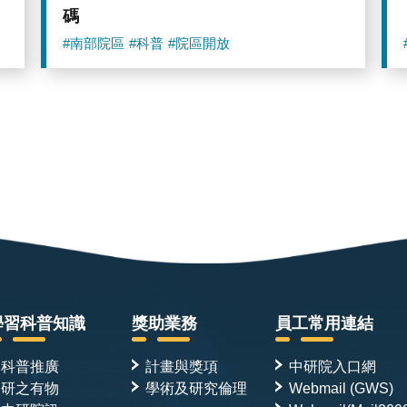
碼
#南部院區
#科普
#院區開放
學習科普知識
獎助業務
員工常用連結
科普推廣
計畫與獎項
中研院入口網
研之有物
學術及研究倫理
Webmail (GWS)