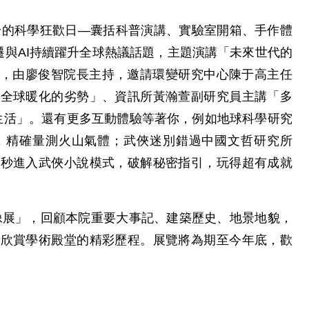
年齡的科學狂歡日—囊括科普演講、實驗室開箱、手作體
遷與AI持續躍升全球熱議話題，主題演講「未來世代的
播，由廖俊智院長主持，邀請環變研究中心陳于高主任
轉全球暖化的劣勢」、資訊所黃瀚萱副研究員主講「多
常生活」。還有更多互動體驗等著你，例如地球科學研究
，精確量測火山氣體；武俠迷別錯過中國文哲研究所
一秒進入武俠小說模式，破解秘密指引，玩得超有成就
影像展」，回顧本院重要大事記、建築歷史、地景地貌，
差欣賞學術殿堂的精彩歷程。展覽將為期至今年底，歡