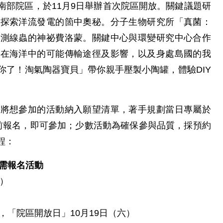
南部院區，於11月9日舉辦首次院區開放。關鍵議題研
你探索洋流發電的箇中奧秘。分子生物研究所「真菌：
偵測線蟲的神祕費洛蒙。關鍵中心與環變研究中心合作
物在海洋中的可能傳輸途徑及影響，以及身處島國的我
你了！淘氣陶器寶貝」帶你親手壓製小陶罐，體驗DIY
先將想參加的活動納入願望清單，著手規劃當日專屬於
前報名，即可參加；少數活動為確保參與品質，採預約
程：
」需報名活動
一）
，「院區開放日」10月19日（六）