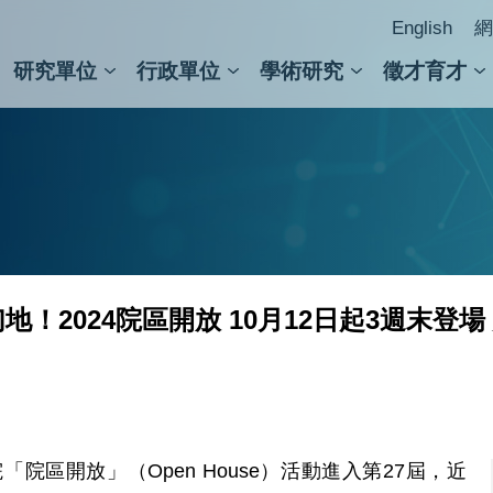
English
網
研究單位
行政單位
學術研究
徵才育才
人文社會科學組
會議紀錄檢索
人文社會科學研究中心
國家生技研究園區
跨學組研究中心
學術及儀器事務處
跨領
圖書
！2024院區開放 10月12日起3週末登
區開放」（Open House）活動進入第27屆，近