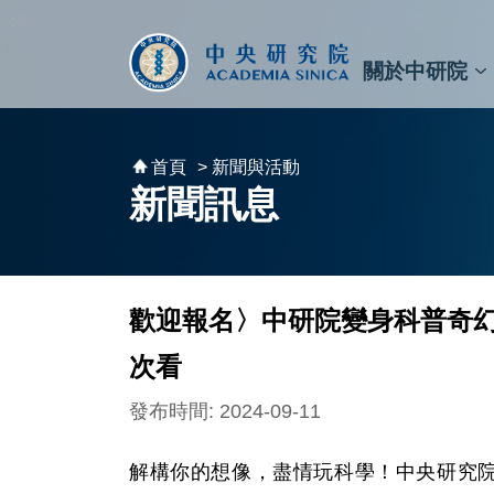
跳到主要內容區塊
:::
:::
關於中研院
秘書⾧及副秘書⾧
預決算與報告
原子與分子科學研究所
天文及天文物理研究所
資訊科技創新研究中心
植物暨微生物學研究所
細胞與個體生物學研究所
農業生物科技研究中心
首頁
> 新聞與活動
新聞訊息
歡迎報名〉中研院變身科普奇幻地
次看
發布時間: 2024-09-11
解構你的想像，盡情玩科學！中央研究院「院