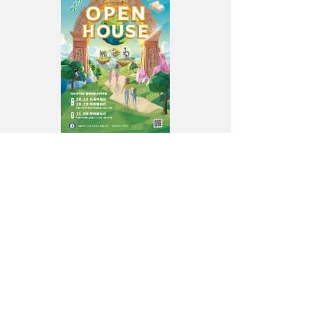
研
究
院
2024
年
「院
區
開
放」
活
動
海
報。
圖
／
中
研
院
提
供