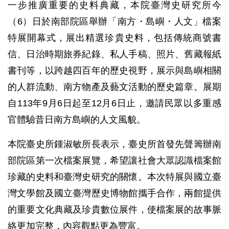
一步推廣重要的史料典藏，本院臺灣史研究所今
（6）日於南部院區舉辦「南方・島嶼・人文」檔案
特展開幕式，展出精選珍貴史料，包括傳統商號書
信、日治時期旅券紀錄、私人手稿、照片、舊藏報紙
書刊等，以跨越四百年的歷史視野，展示與島嶼相關
的人群流動、南方物產及藝文活動的歷史篇章。展期
自113年9月6日起至12月6日止，邀請民眾以多重感
官體驗昔日南方島嶼的人文風貌。
本院臺史所鍾淑敏所長表示，臺史所首發先聲籌辦南
部院區第一次檔案展覽，希望讓社會大眾認識檔案館
珍藏的史料和臺灣史研究的關懷。本次特展與國立臺
灣文學館及國立臺灣歷史博物館攜手合作，兩館提供
的重要文化典藏及珍貴數位展件，使檔案展的故事脈
絡更加完整，內容觀點更為豐富。