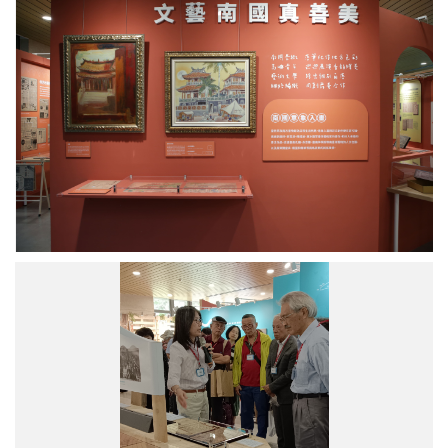
清
展
總
區
督
文
的
藝
孫
南
女），
國
劉
真
耿
善
一、
美。
劉
圖
俊
／
禎
中
先
研
生
院
（左
策
提
四
展
供
與
人
左
中
五，
研
臺
院
南
臺
出
史
身
所
的
王
藝