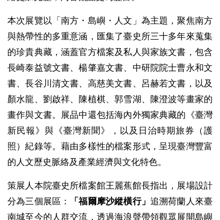
本次展覽以「南方・島嶼・人文」為主題，聚焦南方
與熱帶性的多重意涵，匯集了臺史所三十多年來蒐集
的珍貴典藏，涵蓋官方檔案及私人與家族文書，包含
長崎泰益號文書、楊肇嘉文書、中研院院士曹永和文
書、長谷川清文書、高慈美文書、呂赫若文書，以及
顏水龍、劉啟祥、陳植棋、郭雪湖、陳澄波等畫家的
畫作與文書。展品中還包括海內外獨家典藏的《臺灣
新民報》與《臺灣新聞》，以及日治時期旅券（護
照）紀錄等。藉由多樣性的檔案形式，呈現臺灣豐富
的人文歷史脈絡及產業經濟與文化特色。
策展人本院臺史所檔案館王麗蕉館長指出，展場設計
分為三個展區：
「福爾摩沙縱橫行」
追溯荷蘭人來臺
南城至今的人群交流，透過海浪聲帶領觀眾展開島嶼