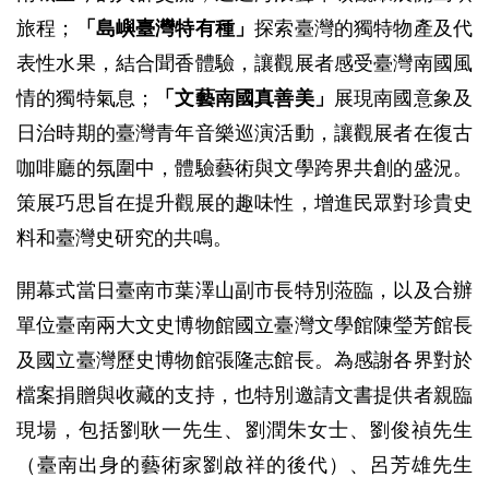
旅程；
「島嶼臺灣特有種」
探索臺灣的獨特物產及代
表性水果，結合聞香體驗，讓觀展者感受臺灣南國風
情的獨特氣息；
「文藝南國真善美」
展現南國意象及
日治時期的臺灣青年音樂巡演活動，讓觀展者在復古
咖啡廳的氛圍中，體驗藝術與文學跨界共創的盛況。
策展巧思旨在提升觀展的趣味性，增進民眾對珍貴史
料和臺灣史研究的共鳴。
開幕式當日臺南市葉澤山副市長特別蒞臨，以及合辦
單位臺南兩大文史博物館國立臺灣文學館陳瑩芳館長
及國立臺灣歷史博物館張隆志館長。為感謝各界對於
檔案捐贈與收藏的支持，也特別邀請文書提供者親臨
現場，包括劉耿一先生、劉潤朱女士、劉俊禎先生
（臺南出身的藝術家劉啟祥的後代）、呂芳雄先生