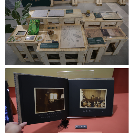
有
中
為
富
種-
研
長
先
愛
院
崎
生
玉
提
泰
（右
子。
供
益
一），
圖
號
以
／
文
及
中
書
合
研
提
辦
院
供
單
提
者
位
供
陳
臺
東
灣
鄉
華
文
土
先
學
訪
生。。
館
問
圖
陳
音
／
盈
樂
中
芳
會
研
館
仿
院
長
真
提
（右
相
供
四）、
冊
國
現
立