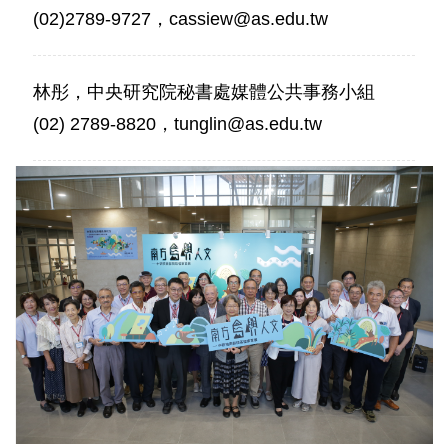
(02)2789-9727，cassiew@as.edu.tw
林彤，中央研究院秘書處媒體公共事務小組
(02) 2789-8820，tunglin@as.edu.tw
特
展
開
幕
式
現
場
貴
賓
雲
集，
中
研
院
臺
灣