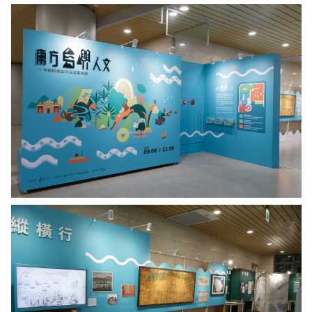
展
史
場
研
入
究
口
所
意
鍾
象。
淑
圖
敏
／
所
中
長
研
（中
院
央
提
持
供
牌
者），
以
及
第
日
一
本
展
遠
區
道
福
而
爾
來
摩
的
沙
陳
縱
東