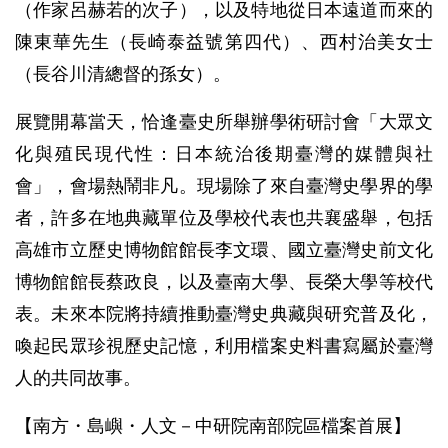
（作家呂赫若的次子），以及特地從日本遠道而來的
陳東華先生（長崎泰益號第四代）、西村治美女士
（長谷川清總督的孫女）。
展覽開幕當天，恰逢臺史所舉辦學術研討會「大眾文
化與殖民現代性：日本統治後期臺灣的媒體與社
會」，會場熱鬧非凡。現場除了來自臺灣史學界的學
者，許多在地典藏單位及學校代表也共襄盛舉，包括
高雄市立歷史博物館館長李文環、國立臺灣史前文化
博物館館長蔡政良，以及臺南大學、長榮大學等校代
表。未來本院將持續推動臺灣史典藏與研究普及化，
喚起民眾珍視歷史記憶，利用檔案史料書寫屬於臺灣
人的共同故事。
【南方・島嶼・人文－中研院南部院區檔案首展】