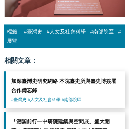
場
臺
提
灣
供
歷
翻
史
閱。
博
圖
物
標籤：
#臺灣史
#人文及社會科學
#南部院區
#
／
館
中
張
展覽
研
隆
院
志
提
館
供
長
相關文章：
（左
六）。
圖
／
加深臺灣史研究網絡 本院臺史所與臺史博簽署
中
研
合作備忘錄
院
提
#臺灣史
#人文及社會科學
#南部院區
供
「溯源前行—中研院建築與空間展」盛大開