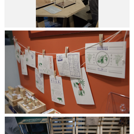
麗
術
蕉
家
館
劉
長
啟
展
祥
場
的
紀
導
後
念
覽，
代）、
章
右
呂
明
一
芳
信
為
雄
片
劉
先
創
啟
生
作，
祥
（右
留
家
二，
下
屬
作
自
後
家
己
代
呂
的
劉
赫
觀
耿
若
展
一
的
紀
先
次
臺
念。
生，
子）、
灣
圖
右
郭
特
／
二
双