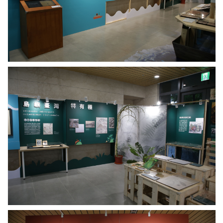
橫
華
行。
先
圖
生
／
（左
中
七，
研
長
院
崎
第
提
泰
二
供
益
展
號
區
第
島
四
嶼
代）、
臺
西
灣
村
特
治
有
美
種。
女
圖
士
／
（右
中
三，
研
長
院
谷
第
提
川
三
供