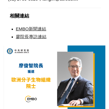
相關連結
EMBO新聞連結
廖院長專訪連結
中
研
院
廖
俊
智
院
長
獲
選
歐
洲
分
子
生