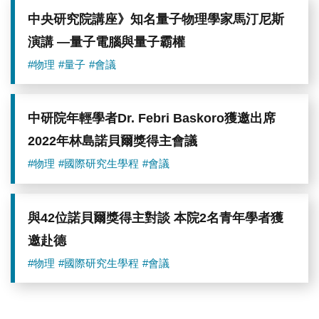
獎
中央研究院講座》知名量子物理學家馬汀尼斯
得
主
演講 —量子電腦與量子霸權
會
議。
#物理
#量子
#會議
圖
／
中
研
中研院年輕學者Dr. Febri Baskoro獲邀出席
院
提
2022年林島諾貝爾獎得主會議
供
#物理
#國際研究生學程
#會議
與42位諾貝爾獎得主對談 本院2名青年學者獲
邀赴德
#物理
#國際研究生學程
#會議