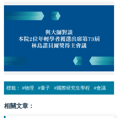
與
大
師
對
談
本
院
2
位
年
輕
學
者
獲
選
出
席
第
標籤：
#物理
#量子
#國際研究生學程
#會議
73
屆
林
島
相關文章：
諾
貝
爾