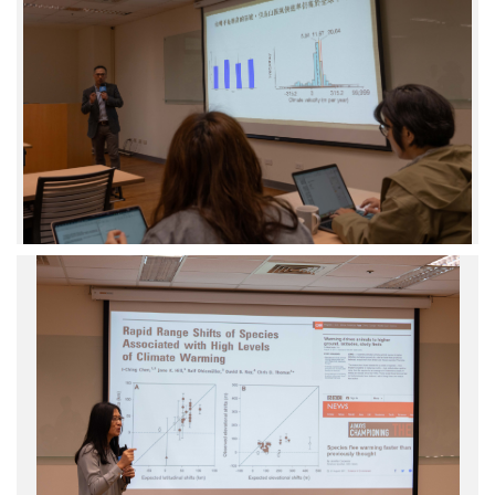
生
程
物
師、
多
國
樣
立
性
成
研
功
究
大
中
學
心
生
沈
命
聖
科
峰
學
研
系
國
究
陳
立
員
一
成
說
菁
功
明
副
大
研
教
學
究
授、
生
成
中
命
果。
研
科
圖
院
學
／
生
系
中
物
陳
研
多