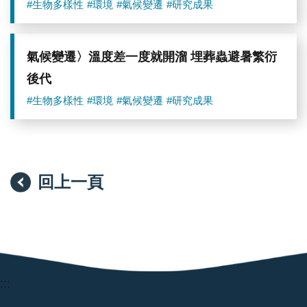
#生物多樣性
#環境
#氣候變遷
#研究成果
麥
舘
碩
AI
氣候變遷〉溫度差一度就開溜 埋葬蟲避暑繁衍
工
程
後代
師。
圖
#生物多樣性
#環境
#氣候變遷
#研究成果
／
中
研
院
提
供
回上一頁
:::