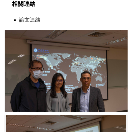
相關連結
論文連結
（左
起）
中
研
院
生
物
多
樣
性
研
究
中
心
麥
舘
中
碩
研
AI
院
工