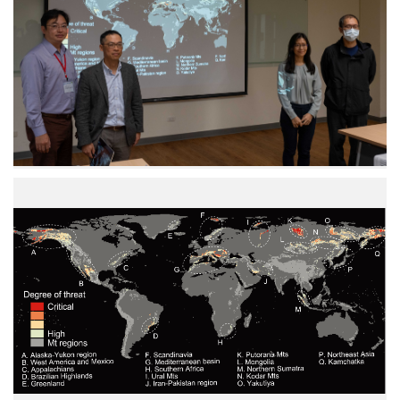
生
物
多
樣
性
研
究
中
心
江
殷
研
儒
究
副
發
主
現，
任、
全
沈
球
聖
17
峰
個
研
山
究
區
員、
的
國
等
立
溫
成
線，
功