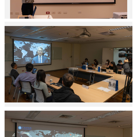
一
院
樣
菁
提
性
副
供
研
教
究
中
授
中
研
說
心
院
明
沈
廖
研
聖
俊
究
峰
智
成
研
院
果。
究
長
圖
員。
（左）
／
圖
致
中
／
詞。
研
中
圖
院
研
／
提
院
中
供
提
研
供
院
（左
提
起）
供
中
研
院