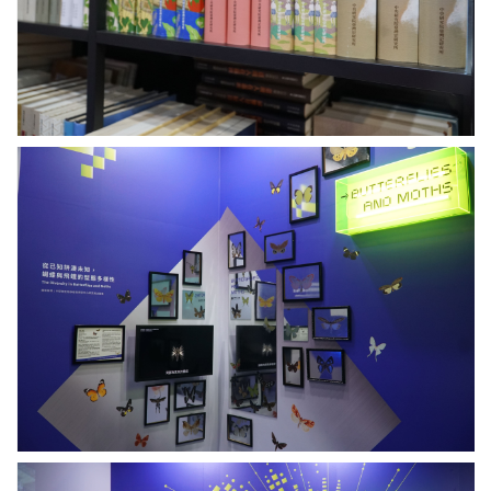
院
提
供
利
用
AI
做
成
的
昆
蟲
色
彩
研
究。
圖
／
中
研
古
院
琴
提