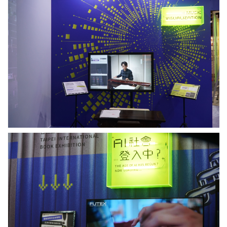
音
供
樂
視
覺
化。
圖
／
中
研
院
提
供
利
用
AI
對
話
機
器
人
做
成