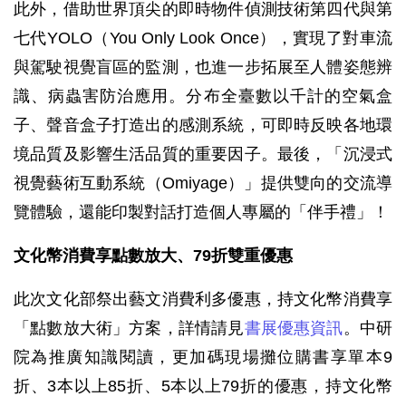
此外，借助世界頂尖的即時物件偵測技術第四代與第
七代YOLO（You Only Look Once），實現了對車流
與駕駛視覺盲區的監測，也進一步拓展至人體姿態辨
識、病蟲害防治應用。分布全臺數以千計的空氣盒
子、聲音盒子打造出的感測系統，可即時反映各地環
境品質及影響生活品質的重要因子。最後，「沉浸式
視覺藝術互動系統（Omiyage）」提供雙向的交流導
覽體驗，還能印製對話打造個人專屬的「伴手禮」！
文化幣消費享點數放大、79折雙重優惠
此次文化部祭出藝文消費利多優惠，持文化幣消費享
「點數放大術」方案，詳情請見
書展優惠資訊
。中研
院為推廣知識閱讀，更加碼現場攤位購書享單本9
折、3本以上85折、5本以上79折的優惠，持文化幣