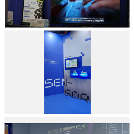
的
導
覽、
紀
念
品
聲
服
音
務。
盒
圖
子
／
和
中
空
研
氣
院
盒
提
子。
供
圖
／
中
研
院
提
供
物
件
偵