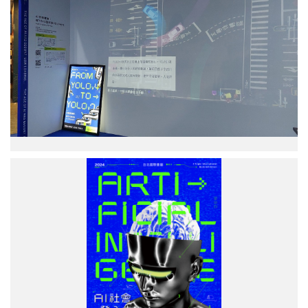
測
系
統
YOLOV4。
圖
／
中
研
院
提
供
活
動
海
報。
圖
／
中
研
院
提
供