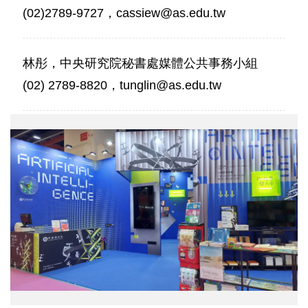
(02)2789-9727，cassiew@as.edu.tw
林彤，中央研究院秘書處媒體公共事務小組
(02) 2789-8820，tunglin@as.edu.tw
展
場
照
片。
圖
／
中
研
院
提
供