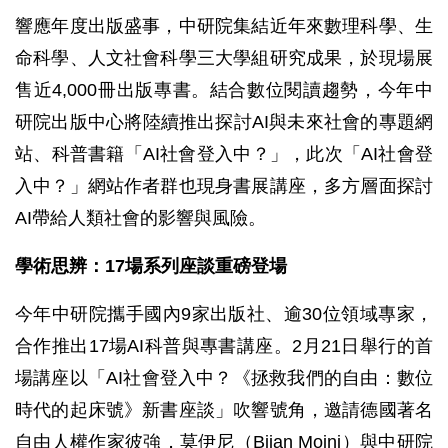
響應年度出版盛事，中研院集結近年來數理科學、生
命科學、人文社會科學三大學組研究成果，於現場展
售近4,000冊出版專書。結合數位閱讀趨勢，今年中
研院出版中心將陸續推出探討AI與未來社會的專題網
站、科普書籍「AI社會登入中？」，此次「AI社會登
入中？」網站作者群也現身書展講座，多方層面探討
AI帶給人類社會的影響與風險。
學術思辨：17場系列座談重磅登場
今年中研院攜手國內9家出版社、逾30位領域專家，
合作推出17場AI科普與專書講座。2月21日舉行的首
場講座以「AI社會登入中？《拯救我們的自由：數位
時代的起床號》新書座談」吹響號角，邀請德國著名
自由人權作家彼強．莫伊尼（Bijan Moini）與中研院