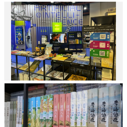
展
場
照
片。
圖
／
中
研
院
提
供
販
售
出
版
品。
圖
／
中
研