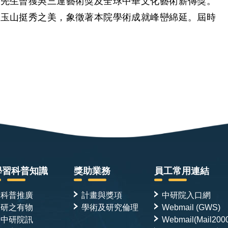
顏先生曾獲吳三連藝術獎及全球中華文化藝術薪傳獎。
繪玉山挺秀之美，象徵著本院學術成就峰巒綿延。屆時
學習科普知識
獎助業務
員工常用連結
科普推廣
計畫與獎項
中研院入口網
研之有物
學術及研究倫理
Webmail (GWS)
中研院訊
Webmail(Mail200