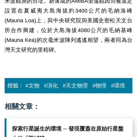
米波觀測的台址。新落成的AMiBA望遠鏡因而被選定
設置在夏威夷大島海拔約3400公尺的毛納洛峰
(Mauna Loa)上，與中央研究院與美國史密松天文台
所合作興建，位於大島海拔4080公尺的毛納基峰
(Mauna Kea)的次毫米波陣列遙遙相望，兩者同為台
灣天文研究的里程碑。
標籤：
#文物
#演化
#天文物理
#物理
#環境
相關文章：
探索行星誕生的環境 ─ 發現覆蓋在原始行星盤