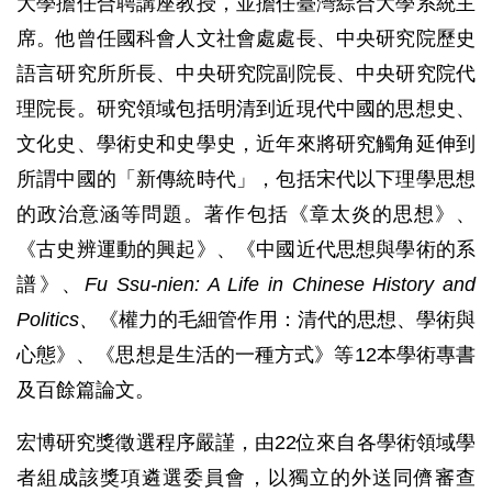
大學擔任合聘講座教授，並擔任臺灣綜合大學系統主
席。他曾任國科會人文社會處處長、中央研究院歷史
語言研究所所長、中央研究院副院長、中央研究院代
理院長。研究領域包括明清到近現代中國的思想史、
文化史、學術史和史學史，近年來將研究觸角延伸到
所謂中國的「新傳統時代」，包括宋代以下理學思想
的政治意涵等問題。著作包括《章太炎的思想》、
《古史辨運動的興起》、《中國近代思想與學術的系
譜》、
Fu Ssu-nien: A Life in Chinese History and
Politics、
《權力的毛細管作用：清代的思想、學術與
心態》、《思想是生活的一種方式》等12本學術專書
及百餘篇論文。
宏博研究獎徵選程序嚴謹，由22位來自各學術領域學
者組成該獎項遴選委員會，以獨立的外送同儕審查