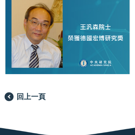
院
王
汎
森
院
士。
圖
／
中
研
院
提
供
回上一頁