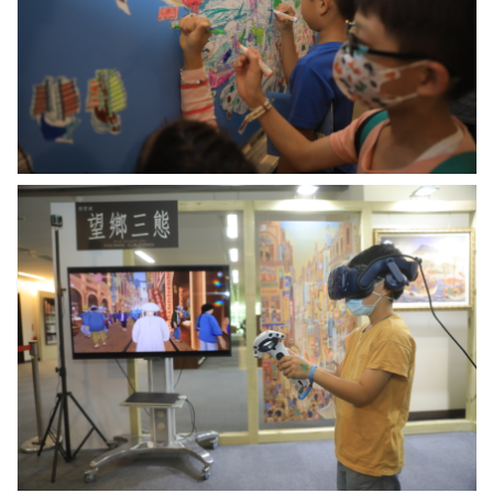
寸
<
臺
灣
鳥
瞰
圖
>，
邀
臺
請
史
親
所
子
「郭
協
雪
力
湖
「彩
望
繪
鄉
臺
三
灣」。
態
VR
體
驗
活
動」