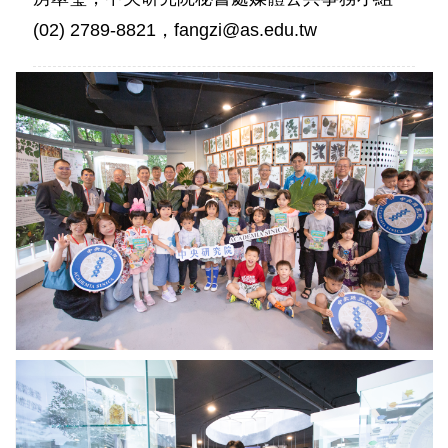
(02) 2789-8821，fangzi@as.edu.tw
「驚
艷
臺
灣
生
物
多
樣
性」
科
普
展
開
幕，
大
朋
中
友
研
及
院
小
廖
朋
俊
友