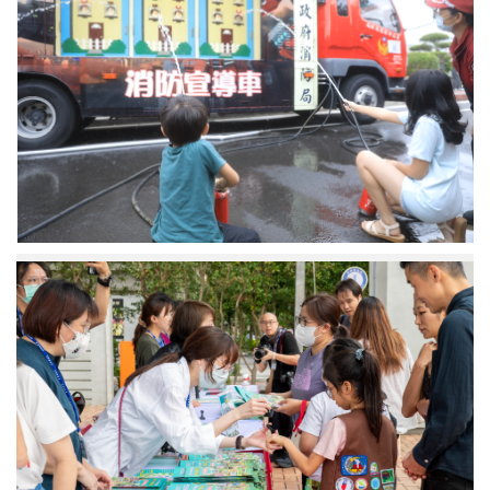
政
活
府
動」
消
防
局
出
動
消
防
灑
水
車
推
中
廣
研
防
院
災
「兒
觀
童
念。
科
普
日」
特
別
製
作