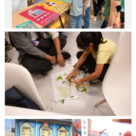
圖
解
謎
新
藥
開
國
發
家
流
生
程。
技
研
究
園
區
環
境
教
育
中
心
「蝶
畫
臺
染
北
布
市
DIY