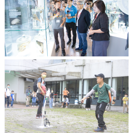
智
合
院
影。
長、
立
法
委
員
陳
培
瑜
聆
物
聽
理
海
所
洋
帶
展
領
區
小
導
朋
覽
友
製
作
液
氮
火
箭