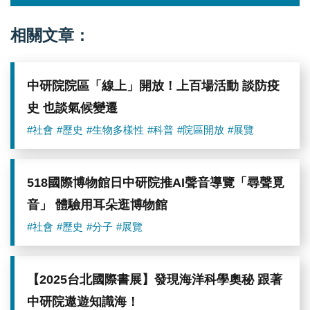
相關文章：
中研院院區「線上」開放！上百場活動 談防疫
史 也談氣候變遷
#社會
#歷史
#生物多樣性
#科普
#院區開放
#展覽
518國際博物館日中研院推AI聲音導覽「尋聲覓
音」 體驗用耳朵逛博物館
#社會
#歷史
#分子
#展覽
【2025台北國際書展】發現海洋科學奧秘 跟著
中研院遨遊知識海！