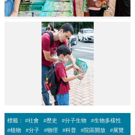
限
量
版
兒
家
童
長
護
與
照
小
及
朋
貼
友
紙。
聚
精
會
神
瀏
覽
兒
童
護
照。
標籤：
#社會
#歷史
#分子生物
#生物多樣性
#植物
#分子
#物理
#科普
#院區開放
#展覽