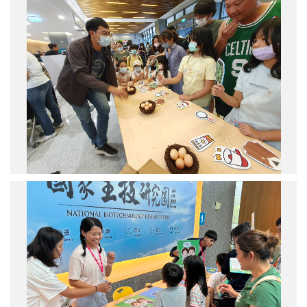
物
做
多
朋
樣
友！」
性
活
研
動
究
中
心
帶
領
小
朋
友
展
開
生
「鳥
醫
蛋
轉
保
譯
衛
研
戰」。
究
中
心
以
拼