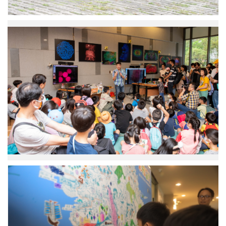
應
用
科
學
研
究
中
心
「樂
高
膨
脹
層
光
顯
微
臺
鏡」
史
活
所
動
特
現
製
場
大
尺