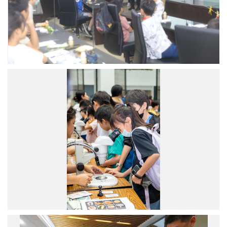
所
長
吳
重
禮
化
身
細
「吳
胞
爺
與
爺」，
個
深
體
入
生
淺
物
出
學
講
研
解
究
什
所
麼
「大
是
家
民
來
主。
跟
沙
生
蠶