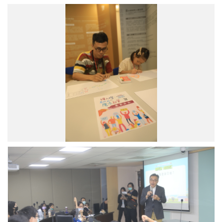
法
律
所
透
過
繪
本
《馬
拉
拉
的
魔
法
鉛
筆》
讓
政
小
治
朋
所
友
特
認
聘
識
研
人
究
權
員
概
兼
念。