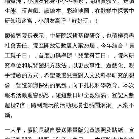
場爆滿，小朋友化身小小科學家，開箱實驗室、走讀
生態、玩遊戲、讀繪本、彩繪地圖，在歡樂中探索中
研知識迷宮，小朋友高呼「好好玩」！
廖俊智院長表示，中研院深耕基礎研究，也積極善盡
社會責任。院區開放活動邁入第26屆，今年結合「員
工親子日」，首度加碼舉辦「兒童科普日」，院內研
究單位和展覽館想方設法，以更故事性、遊戲化、親
手體驗的方式，希望激盪兒童對人文及科學研究的想
像，營造知識探索的氣氛，向下扎根科學教育。本次
報名活動迴響熱烈，短短數日即全數額滿，登記人數
超標7倍；隨到隨玩的活動現場也熱鬧滾滾、人潮不
斷。
一大早，廖院長親自發送限量版兒童護照及貼紙，宣