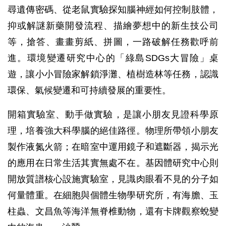
尋遺傳密碼、從老鼠實驗探知腦神經如何控制肢體，
抑或解謎新藥開發流程、描繪夢想中的新生技公司
等，搶答、畫畫剪紙、拼圖，一路破解任務歡呼前
進。環境變遷研究中心的「綠島SDGs大冒險」桌
遊，讓小小冒險家解鎖淨灘、植樹造林等任務，認識
環保、氣候變遷和可持續發展的重要性。
開箱實驗室、動手做實驗，是讓小朋友見證科學原
理，培養強大科學腦的絕佳路徑。物理所帶領小朋友
製作液氮火箭；在暗室中運用鏡子和遮斷器，揭示光
的應用在日常生活其實無處不在。基因體研究中心則
開放質譜核心設施實驗室，見識肉眼看不見的分子如
何量體重。在細胞與個體生物學研究所，有海膽、玉
柱蟲、文昌魚等海洋無脊椎動物，還有卡牌觀察蛻變