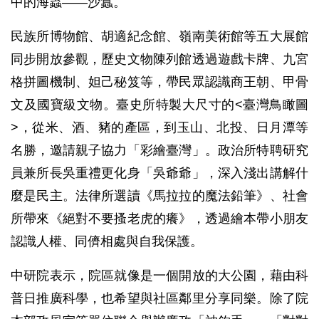
中的海蟲——沙蠶。
民族所博物館、胡適紀念館、嶺南美術館等五大展館
同步開放參觀，歷史文物陳列館透過遊戲卡牌、九宮
格拼圖機制、妲己秘笈等，帶民眾認識商王朝、甲骨
文及國寶級文物。臺史所特製大尺寸的<臺灣鳥瞰圖
>，從米、酒、豬的產區，到玉山、北投、日月潭等
名勝，邀請親子協力「彩繪臺灣」。政治所特聘研究
員兼所長吳重禮更化身「吳爺爺」，深入淺出講解什
麼是民主。法律所選讀《馬拉拉的魔法鉛筆》、社會
所帶來《絕對不要搔老虎的癢》，透過繪本帶小朋友
認識人權、同儕相處與自我保護。
中研院表示，院區就像是一個開放的大公園，藉由科
普日推廣科學，也希望與社區鄰里分享同樂。除了院