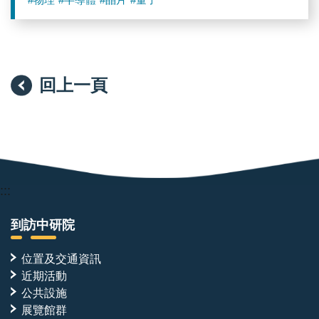
#物理
#半導體
#晶片
#量子
回上一頁
:::
到訪中研院
位置及交通資訊
近期活動
公共設施
展覽館群