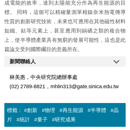
成電能的效率，達到太陽能充分作為再生能源的目
標。 同時，這個可以精確量測單根鎳奈米熱電傳導
性質的創新研究技術，未來也可應用在其他磁性材料
如鐵、鈷等元素上，甚至應用到鎘硒之類的複合物
上，使半導體產業具有無窮的發展可能性，這也是此
篇論文受到國際矚目的意義所在。
新聞聯絡人
林美惠，中央研究院總辦事處
(02) 2789-8821，mhlin313@gate.sinica.edu.tw
標籤：
#創新
#物理
#再生能源
#半導體
#晶
片
#統計
#量子
#研究成果