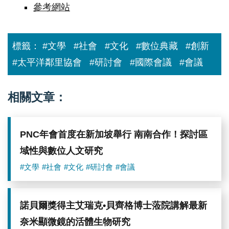
參考網站
標籤：
#文學
#社會
#文化
#數位典藏
#創新
#太平洋鄰里協會
#研討會
#國際會議
#會議
相關文章：
PNC年會首度在新加坡舉行 南南合作！探討區
域性與數位人文研究
#文學
#社會
#文化
#研討會
#會議
諾貝爾獎得主艾瑞克•貝齊格博士蒞院講解最新
奈米顯微鏡的活體生物研究