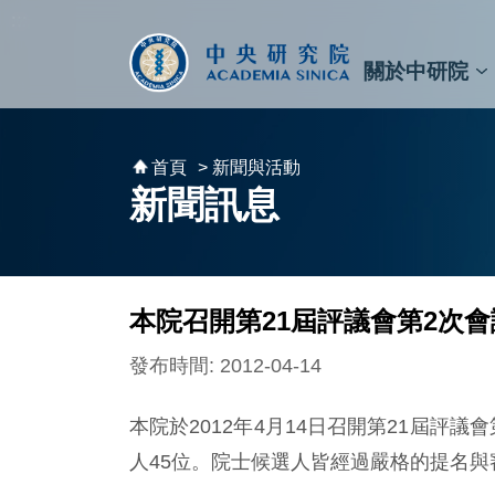
跳到主要內容區塊
:::
:::
關於中研院
秘書⾧及副秘書⾧
預決算與報告
原子與分子科學研究所
天文及天文物理研究所
資訊科技創新研究中心
植物暨微生物學研究所
細胞與個體生物學研究所
農業生物科技研究中心
首頁
> 新聞與活動
新聞訊息
本院召開第21屆評議會第2次會
發布時間: 2012-04-14
本院於2012年4月14日召開第21屆評
人45位。院士候選人皆經過嚴格的提名