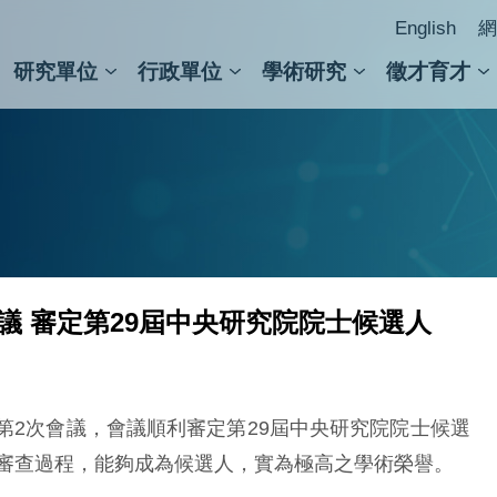
English
網
研究單位
行政單位
學術研究
徵才育才
人文社會科學組
會議紀錄檢索
人文社會科學研究中心
國家生技研究園區
跨學組研究中心
學術及儀器事務處
跨領
圖書
議 審定第29屆中央研究院院士候選人
議會第2次會議，會議順利審定第29屆中央研究院院士候選
與審查過程，能夠成為候選人，實為極高之學術榮譽。