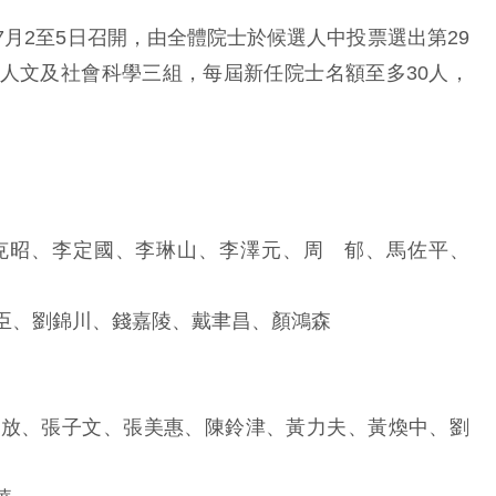
月2至5日召開，由全體院士於候選人中投票選出第29
人文及社會科學三組，每屆新任院士名額至多30人，
克昭、李定國、李琳山、李澤元、周 郁、馬佐平、
臣、劉錦川、錢嘉陵、戴聿昌、顏鴻森
春放、張子文、張美惠、陳鈴津、黃力夫、黃煥中、劉