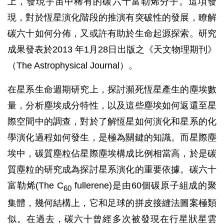
上，發現宇宙中稀有的碳六十富勒烯分子。這項發
現，對於恆星演化階段的推演有突破性的發展，瞭解
碳六十如何分佈，又或許有助於生命起源探索。研究
成果發表於2013 年1月28日出版之《天文物理期刊》
（The Astrophysical Journal）。
在星系生命週期研究上，探討瀕死恆星產生的塵埃數
量，分析塵埃成分特性，以及這些塵埃如何返還至星
際空間中的調查，對於了解恆星如何演化和星系的化
學演化過程如何發生，是極為關鍵的知識。而星際塵
埃中，碳質塵粒佔星際塵埃構成比例相當高，於是碳
質塵粒的研究成為探討星系演化的重要依據。碳六十
富勒烯(The C
fullerene)是由60個碳原子組成的聚
60
集體，幾何結構上，它和足球的拼皮接縫法圖案極類
似。在過去，碳六十曾經多次被發現在行星狀星雲