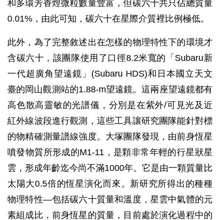
和多環芳香烴微粒數量豐富，但碳六十共只佔總質量
0.01%，由此可知，碳六十在星際介質裡比例極低。
此外，為了完整敘述出在怎樣的物理特性下的環境才
含碳六十，該團隊使用了口徑8.2米寬的「Subaru新
一代超廣角望遠鏡」(Subaru HDS)和日本國立天文
臺的岡山觀測站的1.88-m望遠鏡。這兩座望遠鏡都有
高色散高靈敏的光譜儀，分別是在紫外/可見光及近
紅外線波段進行觀測，這些工具讓研究團隊能針對標
的物精確測量譜線強度。大塚團隊發現，由前身恆星
噴發物質所形成的M1-11，是顆非常年輕的行星狀星
雲，形成年齡迄今尚不滿1000年。它是由一顆質量比
太陽大0.5倍的恆星演化而來。新研究所得出的種種
物理特性—包括碳六十質量和溫度，星雲中氣體的元
素組成比，前身恆星的質量，目前處於演化過程中的