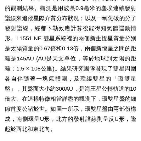
的觀測結果。觀測是用波長0.9毫米的塵埃連續發射
譜線來追蹤星際介質分布狀況；以及一氧化碳的分子
發射譜線，經都卜勒效應計算後能得知氣體運動情
形。L1551 NE 雙星系統裡的兩個新生恆星質量分別
是太陽質量的0.67倍和0.13倍，兩個新恆星之間的距
離是145AU (AU是天文單位，等於地球到太陽的距
離：1.5 × 108公里)。結果研究團隊發現了雙星周圍
各自伴隨著一塊氣體團，及環繞雙星的「環雙星
盤」，其盤面大小約300AU，是海王星公轉軌道的10
倍大。在這樣特徵相當詳盡的觀測下，環雙星盤的細
節首度公諸於世。如圖一所示，環雙星盤由兩部份構
成，南側環呈U形，北方的發射譜線則呈反U形，隆
起於西北和東北向。