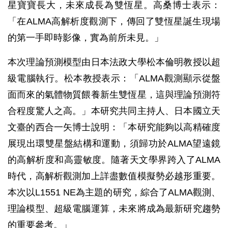
星寶寶長大，未來成長為雙恆星。高桑博士表示：
「在ALMA高解析度觀測下，傳回了雙恆星誕生現場
的第一手即時影像，實為前所未見。」
本次理論預測模型由日本法政大學松本倫明教授以超
級電腦執行。松本教授表示：「ALMA觀測顯示從盤
面而來的氣體物質餵養新生雙恆星，這與理論預測符
合程度驚人之高。」本研究共同主持人、日本國立天
文臺的西合一矢博士說明：「本研究能夠以高精確度
展現出環雙星盤結構和運動，須歸功於ALMA望遠鏡
的高解析度和高靈敏度。隨著天文學界跨入了ALMA
時代，高解析觀測加上詳盡數值模擬勢必越形重要。
本次以L1551 NE為主題的研究，綜合了ALMA觀測、
理論模型、超級電腦運算，未來將成為最新研究趨勢
的重要參考。」