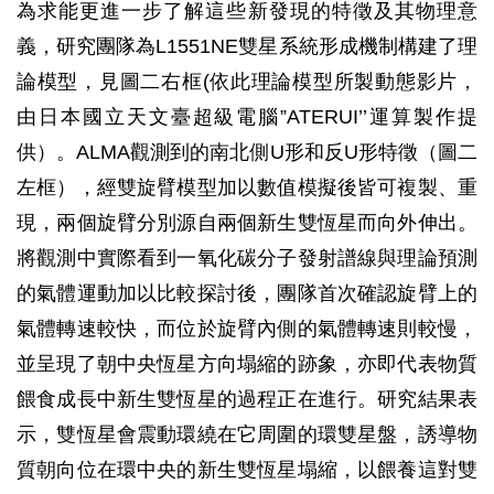
為求能更進一步了解這些新發現的特徵及其物理意
義，研究團隊為L1551NE雙星系統形成機制構建了理
論模型，見圖二右框(依此理論模型所製動態影片，
由日本國立天文臺超級電腦”ATERUI’’運算製作提
供）。ALMA觀測到的南北側U形和反U形特徵（圖二
左框），經雙旋臂模型加以數值模擬後皆可複製、重
現，兩個旋臂分別源自兩個新生雙恆星而向外伸出。
將觀測中實際看到一氧化碳分子發射譜線與理論預測
的氣體運動加以比較探討後，團隊首次確認旋臂上的
氣體轉速較快，而位於旋臂內側的氣體轉速則較慢，
並呈現了朝中央恆星方向塌縮的跡象，亦即代表物質
餵食成長中新生雙恆星的過程正在進行。研究結果表
示，雙恆星會震動環繞在它周圍的環雙星盤，誘導物
質朝向位在環中央的新生雙恆星塌縮，以餵養這對雙