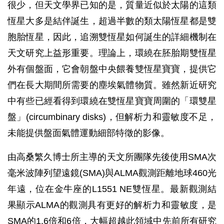
很少，但天文學界已知的是，質量近似於太陽的這類
恆星大多是結伴誕生，超過半數的類太陽恆星都是雙
胞胎恆星，因此，追溯雙恆星如何誕生的詳細機制在
天文研究上益形重要。理論上，環繞在胚胎期雙恆星
外有個盤面，它會朝盤中央餵養雙恆星寶寶，提供它
們在長大期間所需要的塵埃氣體物質。雖然新近研究
中有些已經看得到環繞在雙恆星寶寶周圍的「環雙星
盤」(circumbinary disks)，但解析力和靈敏度不足，
未能提供盤面氣體運動細部特徵的影像。
由高桑繁久博士所主導的天文所團隊先後使用SMA次
毫米波陣列望遠鏡(SMA)與ALMA觀測距離地球460光
年遠，位在金牛座的L1551 NE雙恆星。最新觀測結
果顯示ALMA的觀測具有更好的解析力和靈敏度，是
SMA的1.6倍和6倍，大幅超越此領域中先前所有研究