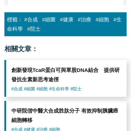
將
鎖
定
標籤：
#合成
#細菌
#健康
#治療
#細胞
#生
研
發
命科學
#院士
新
型
抗
生
相關文章：
素
創新發現TcaR蛋白可與單股DNA結合 提供研
發抗生素新思考途徑
#合成
#細菌
#細胞
#生命科學
#院士
中研院偕中醫大合成胜肽分子 有效抑制胰臟癌
細胞轉移
#合成
#健康
#治療
#細胞