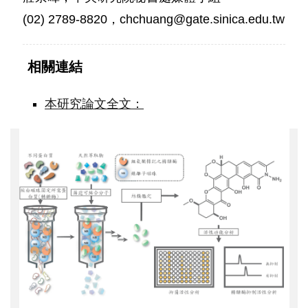
(02) 2789-8820，chchuang@gate.sinica.edu.tw
相關連結
本研究論文全文：
發
現
天
然
物
分
子
可
對
付
細
菌
抗
藥
性