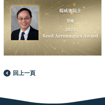
迦
院
士
獲
頒
「Reed
Aeronautics
Award」
回上一頁