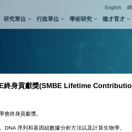
English
網
研究單位
行政單位
學術研究
徵才育才
人文社會科學組
會議紀錄檢索
人文社會科學研究中心
國家生技研究園區
跨學組研究中心
學術及儀器事務處
跨領
圖書
獻獎(SMBE Lifetime Contribution
化學會終身貢獻獎。
、DNA 序列和基因組數據分析方法以及計算生物學。