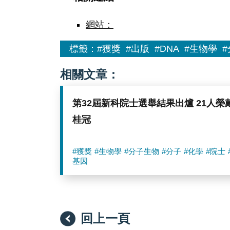
網站：
標籤：
#獲獎
#出版
#DNA
#生物學
相關文章：
第32屆新科院士選舉結果出爐 21人榮
桂冠
#獲獎
#生物學
#分子生物
#分子
#化學
#院士
基因
回上一頁