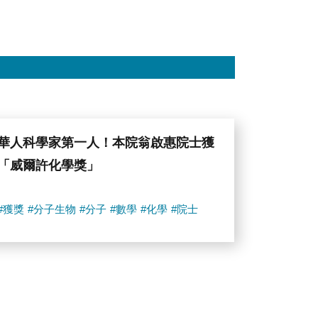
華人科學家第一人！本院翁啟惠院士獲
「威爾許化學獎」
#獲獎
#分子生物
#分子
#數學
#化學
#院士