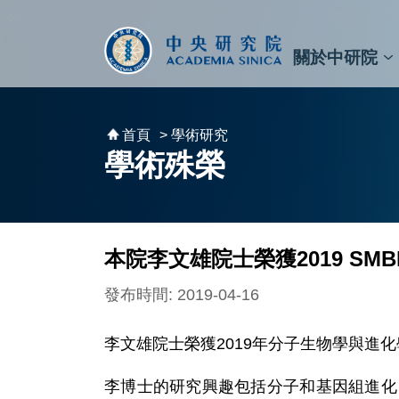
跳到主要內容區塊
:::
:::
關於中研院
秘書⾧及副秘書⾧
預決算與報告
原子與分子科學研究所
天文及天文物理研究所
資訊科技創新研究中心
植物暨微生物學研究所
細胞與個體生物學研究所
農業生物科技研究中心
首頁
> 學術研究
學術殊榮
本院李文雄院士榮獲2019 SMBE終身貢
發布時間: 2019-04-16
李文雄院士榮獲2019年分子生物學與進
李博士的研究興趣包括分子和基因組進化