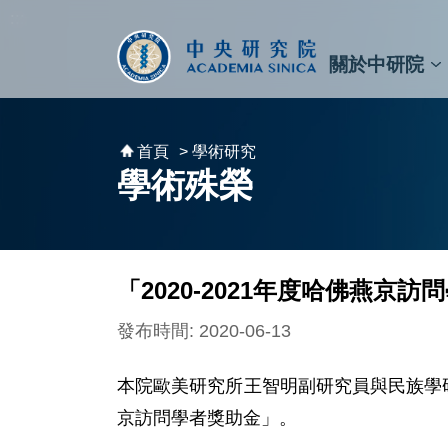
跳到主要內容區塊
:::
:::
關於中研院
秘書⾧及副秘書⾧
預決算與報告
原子與分子科學研究所
天文及天文物理研究所
資訊科技創新研究中心
植物暨微生物學研究所
細胞與個體生物學研究所
農業生物科技研究中心
首頁
> 學術研究
學術殊榮
「2020-2021年度哈佛燕京
發布時間: 2020-06-13
本院歐美研究所王智明副研究員與民族學研究
京訪問學者獎助金」。