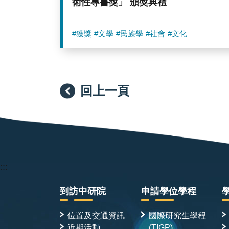
術性專書獎」 頒獎典禮
#獲獎
#文學
#民族學
#社會
#文化
回上一頁
:::
到訪中研院
申請學位學程
位置及交通資訊
國際研究生學程
近期活動
(TIGP)