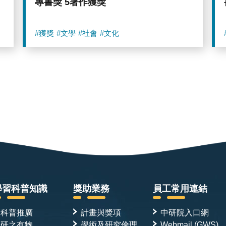
專書獎 5著作獲獎
#獲獎
#文學
#社會
#文化
學習科普知識
獎助業務
員工常用連結
科普推廣
計畫與獎項
中研院入口網
研之有物
學術及研究倫理
Webmail (GWS)