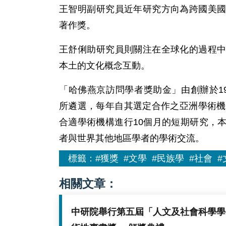
王智明副研究員近年研究方向為跨國美
著作獎。
王舒俐助研究員則關注在全球化的過程
本土的文化概念互動。
「哈佛燕京訪問學者獎助金」由創辦於1929年的哈
所遴選，每年自其選定合作之亞洲學術機
合適學術機構進行10個月的短期研究，
者與世界其他地區學者的學術交流。
標籤：
#獲獎
#文學
#民族學
#社會
#
相關文章：
中研院舉行第五屆「人文及社會科學學