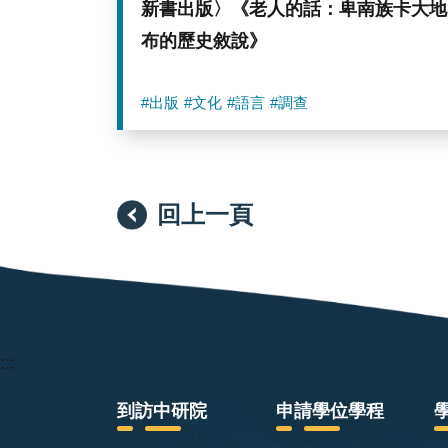
新書出版〉《老人的話：卑南族卡大地
布的歷史敘說》
#出版
#文化
#語言
#調查
回上一頁
:::
到訪中研院
申請學位學程