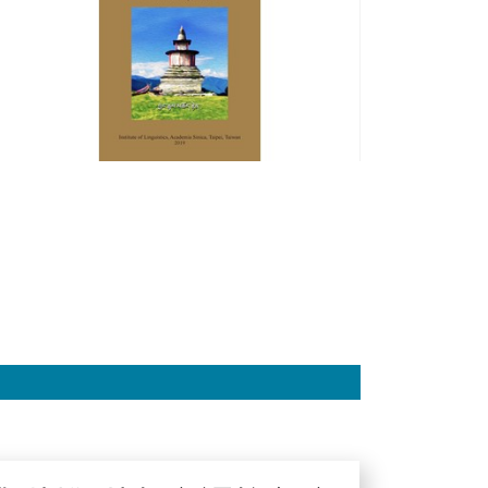
書
《Tshobdun
Rgyalrong
Spoken
Texts
With
a
Grammatical
Introduction》
已
出
版