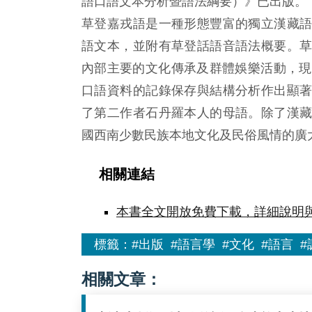
語口語文本分析暨語法綱要）》已出版。
草登嘉戎語是一種形態豐富的獨立漢藏
語文本，並附有草登話語音語法概要。
內部主要的文化傳承及群體娛樂活動，現
口語資料的記錄保存與結構分析作出顯
了第二作者石丹羅本人的母語。除了漢
國西南少數民族本地文化及民俗風情的廣
相關連結
本書全文開放免費下載，詳細說明
標籤：
#出版
#語言學
#文化
#語言
#
相關文章：