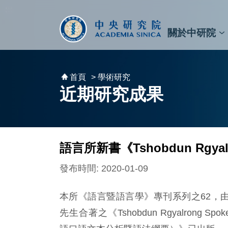
跳到主要內容區塊
:::
:::
關於中研院
秘書⾧及副秘書⾧
預決算與報告
原子與分子科學研究所
天文及天文物理研究所
資訊科技創新研究中心
植物暨微生物學研究所
細胞與個體生物學研究所
農業生物科技研究中心
首頁
> 學術研究
近期研究成果
語言所新書《Tshobdun Rgyalron
發布時間: 2020-01-09
本所《語言暨語言學》專刊系列之62，由本所孫天
先生合著之《Tshobdun Rgyalrong Spoken 