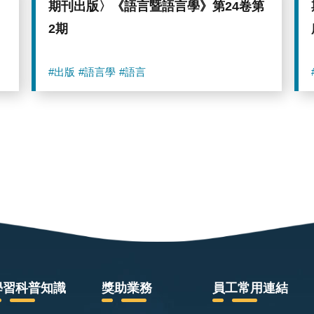
期刊出版〉《語言暨語言學》第24卷第
2期
#出版
#語言學
#語言
學習科普知識
獎助業務
員工常用連結