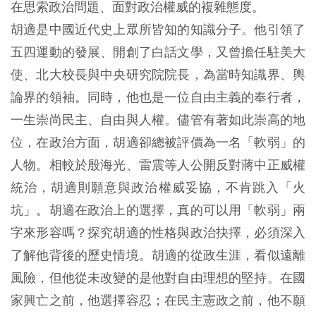
在思索政治問題、面對政治權威的複雜態度。
胡適是中國近代史上眾所皆知的知識分子。他引領了
五四運動的發展、開創了白話文學，又曾擔任駐美大
使、北大校長與中央研究院院長，為當時知識界、輿
論界的領袖。同時，他也是一位自由主義的奉行者，
一生崇尚民主、自由與人權。儘管有著如此崇高的地
位，在政治方面，胡適卻總被評價為一名「軟弱」的
人物。相較於殷海光、雷震等人公開反對蔣中正威權
統治，胡適則願意與政治權威妥協，不肯跳入「火
坑」。胡適在政治上的選擇，真的可以用「軟弱」兩
字來形容嗎？探究胡適的性格與政治抉擇，必須深入
了解他背後的歷史情境。胡適的從政生涯，看似遠離
風險，但他從未改變的是他對自由理想的堅持。在國
家興亡之前，他選擇容忍；在民主憲政之前，他不願