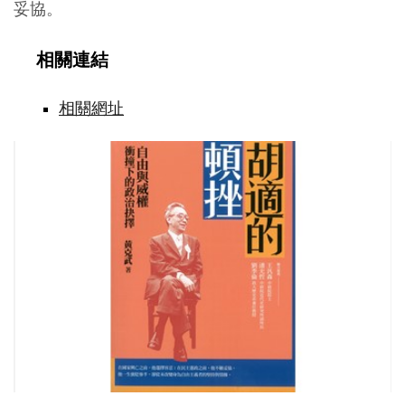
妥協。
相關連結
相關網址
胡
適
的
頓
挫