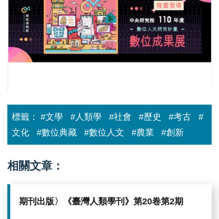
110
年
度
「數
位
人
文
研
究
計
畫」
數
位
標籤：
#文學
#人類學
#社會
#歷史
#考古
#
成
果
文化
#數位典藏
#數位人文
#農業
#創新
展
上
線！
相關文章：
期刊出版〉《臺灣人類學刊》第20卷第2期