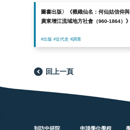
圖書出版〉《裰織仙名：何仙姑信仰與
廣東增江流域地方社會（960-1864）
#出版
#近代史
#調查
回上一頁
:::
到訪中研院
申請學位學程