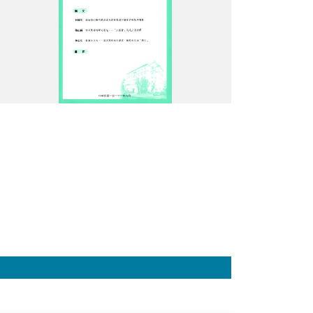
封
面.jpg