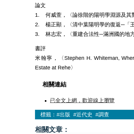
論文
1. 何威萱，〈論徐階的陽明學淵源及其
2. 楊正顯，〈清中葉陽明學的復返─「
3. 林志宏，〈重建合法性─滿洲國的地
書評
米翰寧，〈Stephen H. Whiteman, Where D
Estate at Rehe〉
相關連結
已全文上網，歡迎線上瀏覽
標籤：
#出版
#近代史
#調查
相關文章：