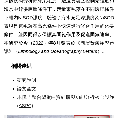
採樣技術分析野外束毛藻，透過實驗室控制光強度和
海水中鎳供應量條件下，定量束毛藻在不同環境條件
下體內NiSOD濃度，驗證了海水充足鎳濃度及NiSOD
表現是束毛藻在高光條件下快速進行光合作用的必要
條件，並因而得以保護其固氮作用及促進固氮速率。
本研究於今（2022）年8月發表於《湖沼暨海洋學通
訊》（
Limnology and Oceanography Letters
）。
相關連結
研究說明
論文全文
本院「整合型蛋白質結構與功能分析核心設施
(ASPC)
院