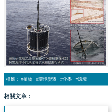
內
研
究
成
果
圖
片
_TYHO.jpg
標籤：
#植物
#環境變遷
#化學
#環境
相關文章：