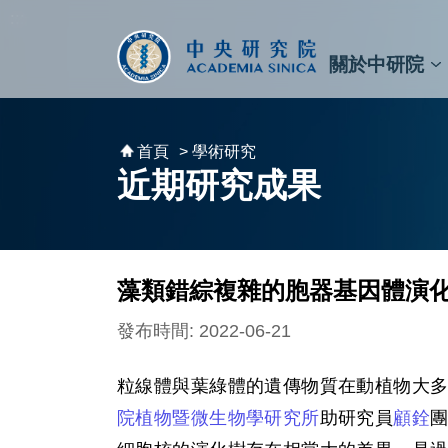
跳到主要內容區塊
:::
:::
關於中研院
秘書⾧及副秘書⾧
預決算與報告
原子與分子科學研究所
天文及天文物理研究所
資訊科技創新研究中心
植物暨微生物學研究所
細胞與個體生物學研究所
農業生物科技研究中心
首頁
> 學術研究
近期研究成果
藻類錯綜複雜的胞器基因體演
發布時間: 2022-06-21
粒線體與葉綠體的遺傳物質在動植物大
院植物暨微生物學研究所
助研究員
顧銓