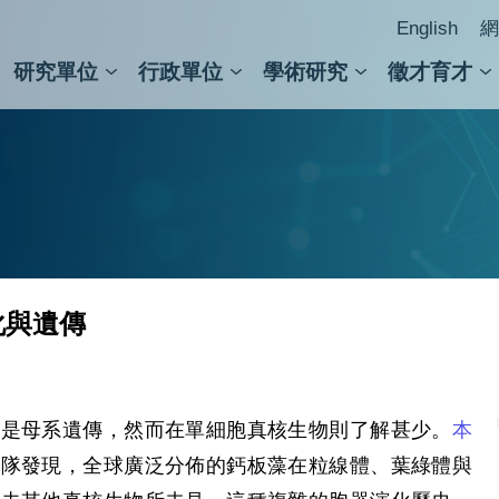
English
網
研究單位
行政單位
學術研究
徵才育才
人文社會科學組
會議紀錄檢索
人文社會科學研究中心
國家生技研究園區
跨學組研究中心
學術及儀器事務處
跨領
圖書
化與遺傳
多是母系遺傳，然而在單細胞真核生物則了解甚少。
本
團隊發現，全球廣泛分佈的鈣板藻在粒線體、葉綠體與