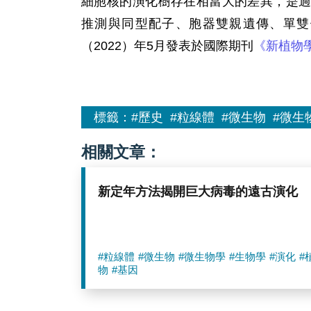
細胞核的演化樹存在相當大的差異，是
推測與同型配子、胞器雙親遺傳、單雙
（2022）年5月發表於國際期刊
《新植物學
標籤：
#歷史
#粒線體
#微生物
#微生
相關文章：
新定年方法揭開巨大病毒的遠古演化
#粒線體
#微生物
#微生物學
#生物學
#演化
#
物
#基因