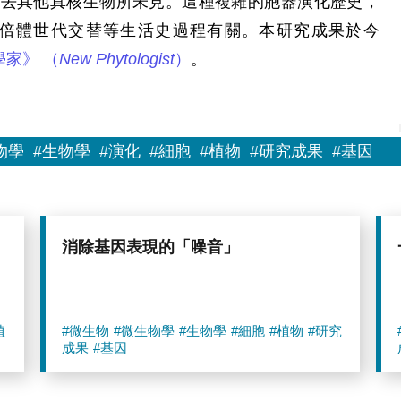
過去其他真核生物所未見。這種複雜的胞器演化歷史，
倍體世代交替等生活史過程有關。本研究成果於今
家》 （
New Phytologist
）
。
物學
#生物學
#演化
#細胞
#植物
#研究成果
#基因
消除基因表現的「噪音」
植
#微生物
#微生物學
#生物學
#細胞
#植物
#研究
成果
#基因