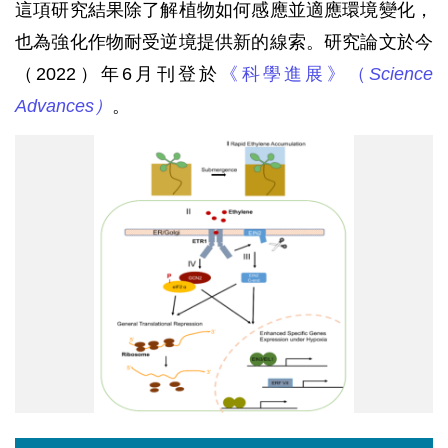
這項研究結果除了解植物如何感應並適應環境變化，
也為強化作物耐受逆境提供新的線索。研究論文於今
（2022）年6月刊登於
《科學進展》（
Science
Advances）
。
(農
生
中
心
施
明
哲
老
師)
院
網
頁
圖
檔.jpg