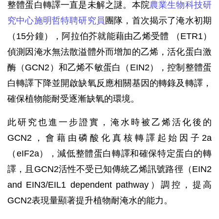
整體蛋白轉譯一直是未解之謎。本院
農業生物科技研
究中心施明哲特聘研究員
團隊，首次揭示了淹水初期
（15分鐘），阿拉伯芥就能藉由乙烯受體 （ETR1）
偵測因淹水無法散溢體外而增加的乙烯，活化蛋白激
酶（GCN2）和乙烯不敏蛋白（EIN2），控制整體蛋
白轉譯下降並開啟缺氧反應相關基因的轉錄及轉譯，
確保植物能耐受逐漸缺氧的環境。
此研究也進一步證實，淹水時被乙烯活化後的
GCN2，會藉由磷酸化真核轉譯起始因子2a
（eIF2a），減低整體蛋白轉譯和確保特定蛋白的轉
譯，且GCN2活性不受已知傳統乙烯訊號路徑（EIN2
and EIN3/EIL1 dependent pathway）調控，提高
GCN2表現量顯著提升植物耐淹水的能力。