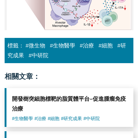
脂
肪
酸
透
過
FFAR2/PKA/NF-
κB
訊
標籤：
#微生物
#生物醫學
#治療
#細胞
#研
號
路
究成果
#中研院
徑
促
進
肺
相關文章：
泡
巨
噬
細
開發樹突細胞標靶的脂質體平台–促進腫瘤免疫
胞
IL-
治療
1β
分
#生物醫學
#治療
#細胞
#研究成果
#中研院
泌，
進
而