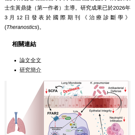
士生黃鼎捷（第一作者）主導。研究成果已於2026年
3月12日發表於國際期刊《治療診斷學》
(
Theranostics
)。
相關連結
論文全文
研究簡介
肺
部
微
菌
叢
衍
生
之
短
鏈