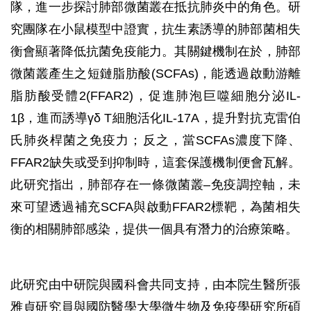
隊，進一步探討肺部微菌叢在抵抗肺炎中的角色。研
究團隊在小鼠模型中證實，抗生素誘導的肺部菌相失
衡會顯著降低抗菌免疫能力。其關鍵機制在於，肺部
微菌叢產生之短鏈脂肪酸(SCFAs)，能透過啟動游離
脂肪酸受體2(FFAR2)，促進肺泡巨噬細胞分泌IL-
1β，進而誘導γδ T細胞活化IL-17A，提升對抗克雷伯
氏肺炎桿菌之免疫力；反之，當SCFAs濃度下降、
FFAR2缺失或受到抑制時，這套保護機制便會瓦解。
此研究指出，肺部存在一條微菌叢–免疫調控軸，未
來可望透過補充SCFA與啟動FFAR2標靶，為菌相失
衡的相關肺部感染，提供一個具有潛力的治療策略。
此研究由中研院與國科會共同支持，由本院生醫所張
雅貞研究員與國防醫學大學微生物及免疫學研究所碩