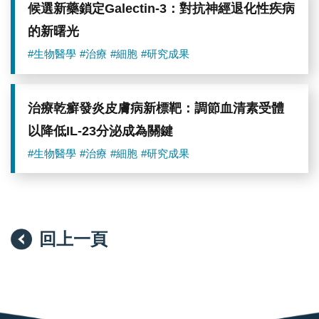
提
候選新藥鎖定Galectin-3：對抗神經退化性疾病
升
的新曙光
γδ
T
#生物醫學
#治療
#細胞
#研究成果
細
胞
IL-
17A
治療乾癬發炎皮膚病新標靶：調節血清素受體
反
應
以降低IL-23分泌成為關鍵
以
維
#生物醫學
#治療
#細胞
#研究成果
持
抗
菌
免
疫
力。
回上一頁
反
之，
肺
部
菌
相
失