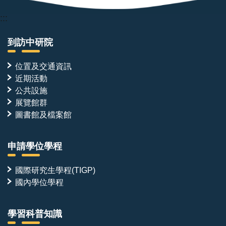
衡
削
:::
弱
此
到訪中研院
一
保
護
位置及交通資訊
機
近期活動
制。
（圖
公共設施
片
展覽館群
來
圖書館及檔案館
源：
中
央
研
申請學位學程
究
院）
國際研究生學程(TIGP)
國內學位學程
學習科普知識