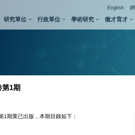
English
網
研究單位
行政單位
學術研究
徵才育才
人文社會科學組
會議紀錄檢索
人文社會科學研究中心
國家生技研究園區
跨學組研究中心
學術及儀器事務處
跨領
圖書
卷第1期
第1期業已出版，本期目錄如下：