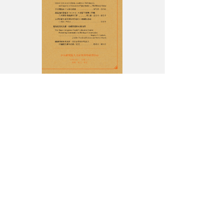
會
科
學
集
刊》