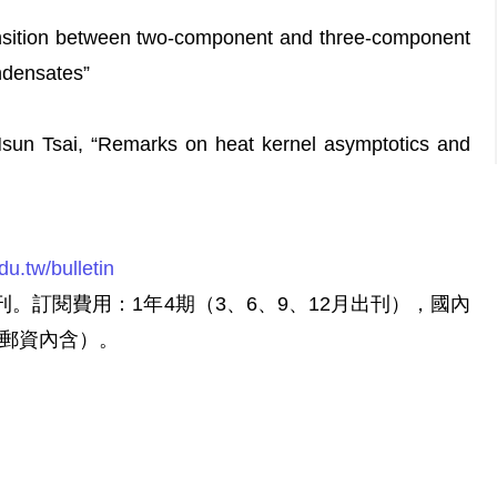
ansition between two-component and three-component
ndensates”
sun Tsai, “Remarks on heat kernel asymptotics and
du.tw/bulletin
。訂閱費用：1年4期（3、6、9、12月出刊），國內
（郵資內含）。