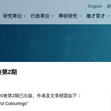
English
網
研究單位
行政單位
學術研究
徵才育才
人文社會科學組
會議紀錄檢索
人文社會科學研究中心
國家生技研究園區
跨學組研究中心
學術及儀器事務處
跨領
圖書
卷第2期
0卷第2期已出版。作者及文章標題如下：
l Colourings”