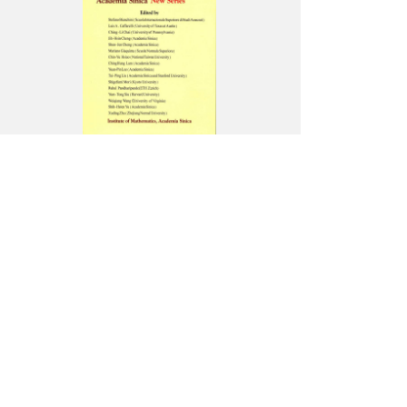
訊
刊
登
_V20N2_
數
學
集
刊
_
封
面